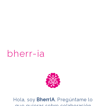
bherr-ia
Hola, soy
BherrIA
. Pregúntame lo
que quieras sobre colaboración