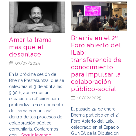
Bherria en el 2º
Amar la trama
Foro abierto del
más que el
iLab:
desenlace
transferencia de
03/03/2025
conocimiento
para impulsar la
En la próxima sesión de
colaboración
Bherria Prestakuntza, que se
celebrará el 3 de abril a las
público-social
9:30 h, abriremos un
10/02/2025
espacio de reflexión para
profundizar en el concepto
El pasado 29 de enero,
de ‘trama comunitaria‘
Bherria participó en el 2º
dentro de los procesos de
Foro Abierto del iLab,
colaboración público-
celebrado en el Espacio
comunitaria. Contaremos
GUNEA de la Diputación
con …
Seguir leyendo