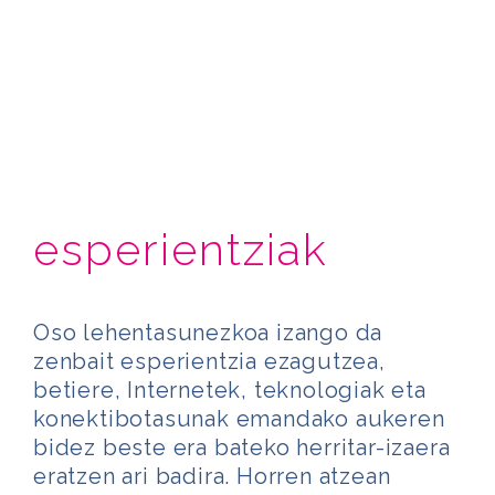
esperientziak
Oso lehentasunezkoa izango da
zenbait esperientzia ezagutzea,
betiere, Internetek, teknologiak eta
konektibotasunak emandako aukeren
bidez beste era bateko herritar-izaera
eratzen ari badira. Horren atzean