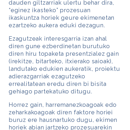
dauden giltzarriak ulertu behar dira,
“eginez ikasteko” prozesuan
ikaskuntza horiek geure ekimenetan
ezartzeko aukera eduki dezagun.
Ezagutzeak interesgarria izan ahal
diren gune ezberdinetan burutuko
diren hiru topaketa presentzialez gain
(irekitze, bitarteko, itxierako saioak),
landutako edukien aukeratik, proiektu
adierazgarriak ezagutzeko
errealitatean eredu diren bi bisita
gehiago partekatuko ditugu.
Horrez gain, harremanezkoagoak edo
zeharkakoagoak diren faktore horiei
buruz ere hausnartuko dugu, ekimen
horiek abian jartzeko prozesuarekin