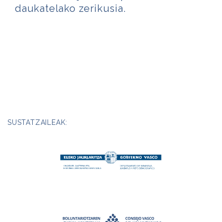
daukatelako zerikusia.
SUSTATZAILEAK: