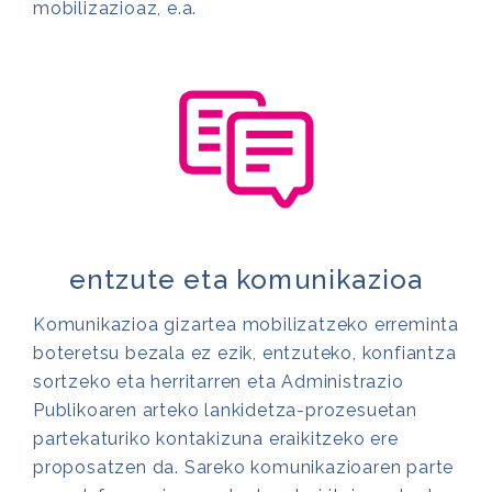
mobilizazioaz, e.a.
entzute eta komunikazioa
Komunikazioa gizartea mobilizatzeko erreminta
boteretsu bezala ez ezik, entzuteko, konfiantza
sortzeko eta herritarren eta Administrazio
Publikoaren arteko lankidetza-prozesuetan
partekaturiko kontakizuna eraikitzeko ere
proposatzen da. Sareko komunikazioaren parte