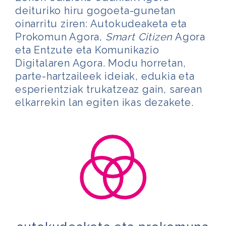
deituriko hiru gogoeta-gunetan
oinarritu ziren: Autokudeaketa eta
Prokomun Agora,
Smart Citizen
Agora
eta Entzute eta Komunikazio
Digitalaren Agora. Modu horretan,
parte-hartzaileek ideiak, edukia eta
esperientziak trukatzeaz gain, sarean
elkarrekin lan egiten ikas dezakete.