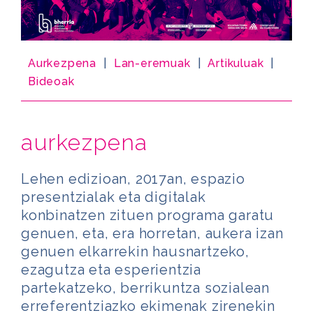
Aurkezpena
|
Lan-eremuak
|
Artikuluak
|
Bideoak
aurkezpena
Lehen edizioan, 2017an, espazio
presentzialak eta digitalak
konbinatzen zituen programa garatu
genuen, eta, era horretan, aukera izan
genuen elkarrekin hausnartzeko,
ezagutza eta esperientzia
partekatzeko, berrikuntza sozialean
erreferentziazko ekimenak zirenekin