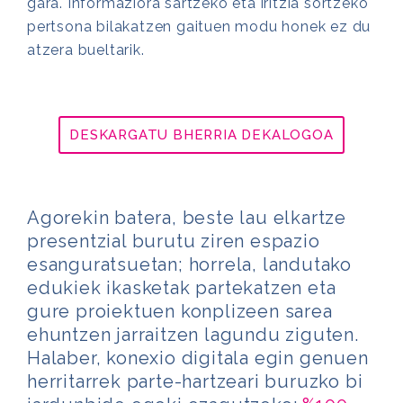
gara. Informaziora sartzeko eta iritzia sortzeko
pertsona bilakatzen gaituen modu honek ez du
atzera bueltarik.
DESKARGATU BHERRIA DEKALOGOA
Agorekin batera, beste lau elkartze
presentzial burutu ziren espazio
esanguratsuetan; horrela, landutako
edukiek ikasketak partekatzen eta
gure proiektuen konplizeen sarea
ehuntzen jarraitzen lagundu ziguten.
Halaber, konexio digitala egin genuen
herritarrek parte-hartzeari buruzko bi