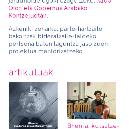
jardunbide egoki ezagutzeko:
%100
Oion eta Gobernua Arabako
Kontzejuetan
.
Azkenik, zeharka, parte-hartzaile
bakoitzak bideratzaile-taldeko
pertsona baten laguntza jaso zuen
proiektua mentorizatzeko.
artikuluak
Bherria, kutsatze-