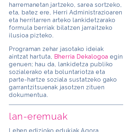
harremanetan jartzeko, sarea sortzeko,
eta, batez ere, Herri Administrazioaren
eta herritarren arteko lankidetzarako
formula berriak bilatzen jarraitzeko
ilusioa pizteko.
Programan zehar jasotako ideiak
aintzat hartuta,
Bherria Dekalogoa
egin
genuen; hau da, lankidetza publiko
sozialerako eta boluntariotza eta
parte-hartze soziala sustatzeko gako
garrantzitsuenak jasotzen zituen
dokumentua.
lan-eremuak
Lehen edizioko edukiak Agora