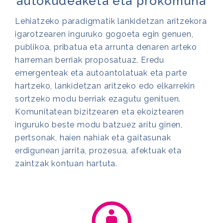
autokudeaketa eta prokomuna
Lehiatzeko paradigmatik lankidetzan aritzekora
igarotzearen inguruko gogoeta egin genuen,
publikoa, pribatua eta arrunta denaren arteko
harreman berriak proposatuaz. Eredu
emergenteak eta autoantolatuak eta parte
hartzeko, lankidetzan aritzeko edo elkarrekin
sortzeko modu berriak ezagutu genituen.
Komunitatean bizitzearen eta ekoiztearen
inguruko beste modu batzuez aritu ginen,
pertsonak, haien nahiak eta gaitasunak
erdigunean jarrita, prozesua, afektuak eta
zaintzak kontuan hartuta.