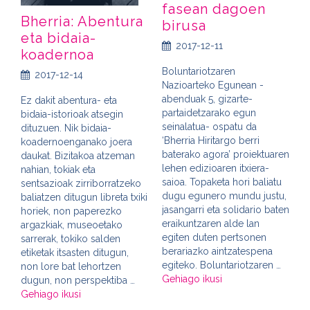
fasean dagoen
Bherria: Abentura
birusa
eta bidaia-
2017-12-11
koadernoa
Boluntariotzaren
2017-12-14
Nazioarteko Egunean -
abenduak 5, gizarte-
Ez dakit abentura- eta
partaidetzarako egun
bidaia-istorioak atsegin
seinalatua- ospatu da
dituzuen. Nik bidaia-
‘Bherria Hiritargo berri
koadernoenganako joera
baterako agora’ proiektuaren
daukat. Bizitakoa atzeman
lehen edizioaren itxiera-
nahian, tokiak eta
saioa. Topaketa hori baliatu
sentsazioak zirriborratzeko
dugu egunero mundu justu,
baliatzen ditugun libreta txiki
jasangarri eta solidario baten
horiek, non paperezko
eraikuntzaren alde lan
argazkiak, museoetako
egiten duten pertsonen
sarrerak, tokiko salden
berariazko aintzatespena
etiketak itsasten ditugun,
egiteko. Boluntariotzaren …
non lore bat lehortzen
Gehiago ikusi
dugun, non perspektiba …
Gehiago ikusi