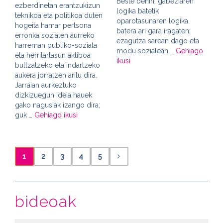
Beste behin, gabeziaren
ezberdinetan erantzukizun
logika batetik
teknikoa eta politikoa duten
oparotasunaren logika
hogeita hamar pertsona
batera ari gara iragaten;
erronka sozialen aurreko
ezagutza sarean dago eta
harreman publiko-soziala
modu sozialean …
Gehiago
eta herritartasun aktiboa
ikusi
bultzatzeko eta indartzeko
aukera jorratzen aritu dira.
Jarraian aurkeztuko
dizkizuegun ideia hauek
gako nagusiak izango dira;
guk …
Gehiago ikusi
1
2
3
4
5
bideoak