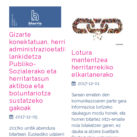
Gizarte
konektatuan, herri
administrazioetatik
Lotura
lankidetza
mantentzea
Publiko-
herritarrekiko
Sozialerako eta
elkarlanerako
herritartasun
2017-12-01
aktiboa eta
boluntariotza
Sarean ematen den
sustatzeko
komunikazioaren parte gara.
gakoak
Informazioa lortzeko
daukagun modu honek, eta
2017-12-05
horren bitartez iritzi-emaile
nola bilakatzen garen, ez
2017ko urritik abendura
dauka ia atzera bueltarik.
bitartean, Euskadiko udalerri