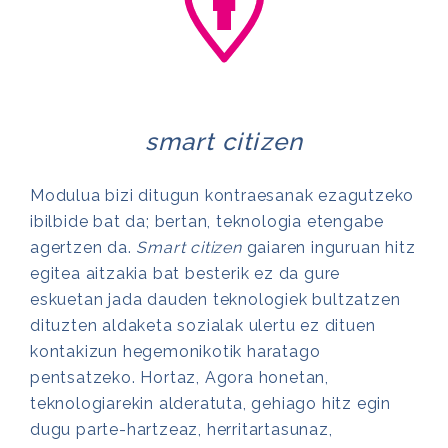
smart citizen
Modulua bizi ditugun kontraesanak ezagutzeko
ibilbide bat da; bertan, teknologia etengabe
agertzen da.
Smart citizen
gaiaren inguruan hitz
egitea aitzakia bat besterik ez da gure
eskuetan jada dauden teknologiek bultzatzen
dituzten aldaketa sozialak ulertu ez dituen
kontakizun hegemonikotik haratago
pentsatzeko. Hortaz, Agora honetan,
teknologiarekin alderatuta, gehiago hitz egin
dugu parte-hartzeaz, herritartasunaz,