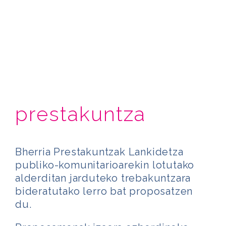
prestakuntza
Bherria Prestakuntzak Lankidetza
publiko-komunitarioarekin lotutako
alderditan jarduteko trebakuntzara
bideratutako lerro bat proposatzen
du.