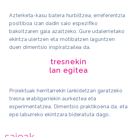
Azterketa-kasu batera hurbiltzea, erreferentzia
positiboa izan dadin saio espezifiko
bakoitzaren gaia azaltzeko. Gure udalerrietako
ekintza ulertzen eta motibatzen laguntzen
duen dimentsio inspiratzailea da.
tresnekin
lan egitea
Proiektuak herritarrekin lankidetzan garatzeko
tresna erabilgarriekin aurkeztea eta
esperimentatzea. Dimentsio praktikoena da, eta
epe laburreko ekintzara bideratuta dago.
saioak