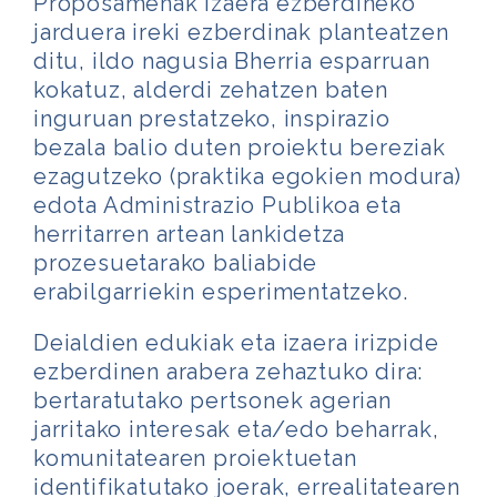
Proposamenak izaera ezberdineko
jarduera ireki ezberdinak planteatzen
ditu, ildo nagusia Bherria esparruan
kokatuz, alderdi zehatzen baten
inguruan prestatzeko, inspirazio
bezala balio duten proiektu bereziak
ezagutzeko (praktika egokien modura)
edota Administrazio Publikoa eta
herritarren artean lankidetza
prozesuetarako baliabide
erabilgarriekin esperimentatzeko.
Deialdien edukiak eta izaera irizpide
ezberdinen arabera zehaztuko dira:
bertaratutako pertsonek agerian
jarritako interesak eta/edo beharrak,
komunitatearen proiektuetan
identifikatutako joerak, errealitatearen