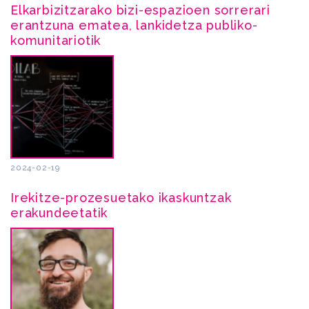
Elkarbizitzarako bizi-espazioen sorrerari
erantzuna ematea, lankidetza publiko-
komunitariotik
2024-02-19
Irekitze-prozesuetako ikaskuntzak
erakundeetatik