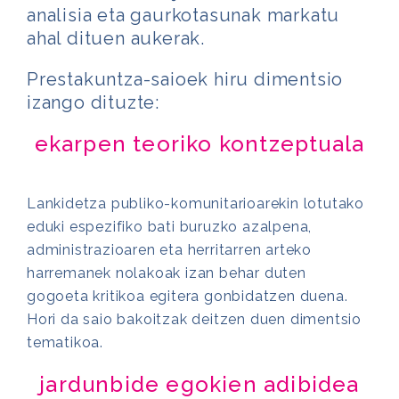
analisia eta gaurkotasunak markatu
ahal dituen aukerak.
Prestakuntza-saioek hiru dimentsio
izango dituzte:
ekarpen teoriko kontzeptuala
Lankidetza publiko-komunitarioarekin lotutako
eduki espezifiko bati buruzko azalpena,
administrazioaren eta herritarren arteko
harremanek nolakoak izan behar duten
gogoeta kritikoa egitera gonbidatzen duena.
Hori da saio bakoitzak deitzen duen dimentsio
tematikoa.
jardunbide egokien adibidea