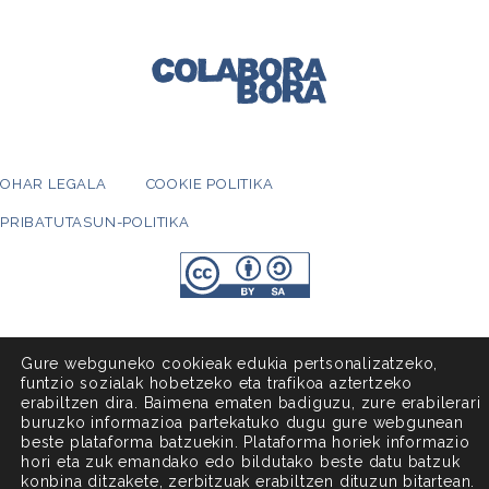
OHAR LEGALA
COOKIE POLITIKA
PRIBATUTASUN-POLITIKA
Gure webguneko cookieak edukia pertsonalizatzeko,
funtzio sozialak hobetzeko eta trafikoa aztertzeko
erabiltzen dira. Baimena ematen badiguzu, zure erabilerari
buruzko informazioa partekatuko dugu gure webgunean
beste plataforma batzuekin. Plataforma horiek informazio
hori eta zuk emandako edo bildutako beste datu batzuk
konbina ditzakete, zerbitzuak erabiltzen dituzun bitartean.