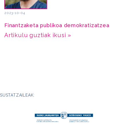
2023-10-04
Finantzaketa publikoa demokratizatzea
Artikulu guztiak ikusi »
SUSTATZAILEAK: