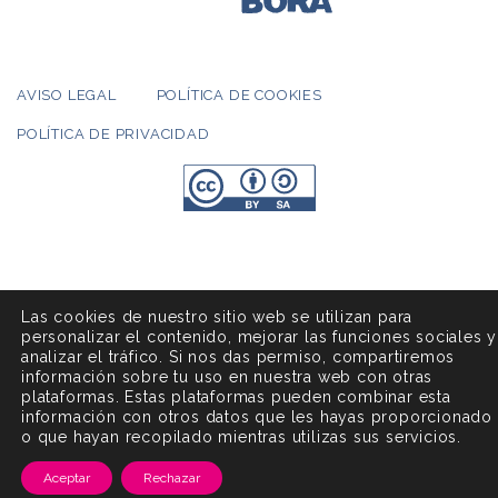
AVISO LEGAL
POLÍTICA DE COOKIES
POLÍTICA DE PRIVACIDAD
Las cookies de nuestro sitio web se utilizan para
personalizar el contenido, mejorar las funciones sociales y
analizar el tráfico. Si nos das permiso, compartiremos
información sobre tu uso en nuestra web con otras
plataformas. Estas plataformas pueden combinar esta
información con otros datos que les hayas proporcionado
o que hayan recopilado mientras utilizas sus servicios.
Aceptar
Rechazar