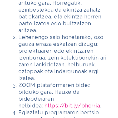
arituko gara. Horregatik,
ezinbestekoa da ekintza zehatz
bat ekartzea, eta ekintza horren
parte izatea edo bultzatzen
aritzea.
Lehenengo saio honetarako, oso
gauza erraza eskatzen dizugu:
proiektuaren edo ekintzaren
izenburua, zein kolektiborekin ari
zaren lankidetzan, helburuak,
oztopoak eta indarguneak argi
izatea.
ZOOM plataformaren bidez
bilduko gara. Hauxe da
bideodeiaren
helbidea:
https://bit.ly/bherria
.
Egiaztatu programaren bertsio