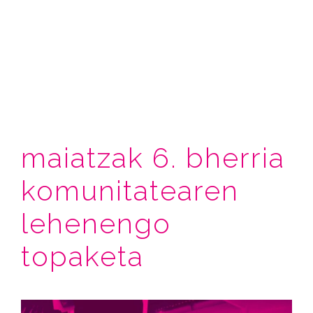
maiatzak 6. bherria
komunitatearen
lehenengo
topaketa