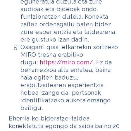
eguneratua duzula eta zure
audioak eta bideoak ondo
funtzionatzen dutela. Konekta
zaitez ordenagailu baten bidez
zure esperientzia eta taldearena
ere gustuko izan dadin.
Osagarri gisa, elkarrekin sortzeko
MIRO tresna erabiliko
dugu:
https://miro.com/
. Ez da
beharrezkoa alta ematea, baina
hala egiten baduzu,
erabiltzailearen esperientzia
hobea izango da, pertsonak
identifikatzeko aukera emango
baitigu.
Bherria-ko bideratze-taldea
konektatuta egongo da saioa baino 20