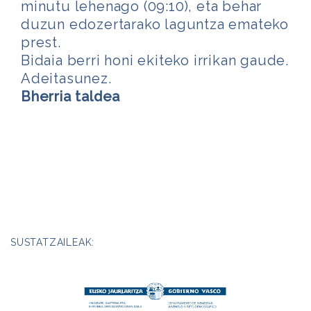
minutu lehenago (09:10), eta behar
duzun edozertarako laguntza emateko
prest.
Bidaia berri honi ekiteko irrikan gaude.
Adeitasunez.
Bherria taldea
SUSTATZAILEAK: