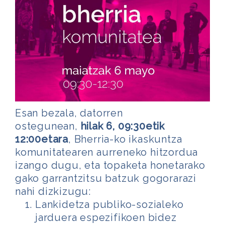
Esan bezala, datorren
ostegunean,
hilak 6, 09:30etik
12:00etara
, Bherria-ko ikaskuntza
komunitatearen aurreneko hitzordua
izango dugu, eta topaketa honetarako
gako garrantzitsu batzuk gogorarazi
nahi dizkizugu:
Lankidetza publiko-sozialeko
jarduera espezifikoen bidez