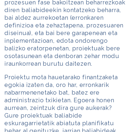
prozesuen fase bakoitzean beharrezkoak
diren baliabideekin kontatzeko beharra,
bai aldez aurrekoetan (erronkaren
definizioa eta zehaztapena, prozesuaren
diseinua), eta bai bere garapenean eta
inplementazioan, edota ondorengo
balizko eratorpenetan, proiektuak bere
osotasunean eta denboran zehar modu
iraunkorrean burutu daitezen.
Proiektu mota hauetarako finantzaketa
egokia izaten da, oro har, erronkarik
nabarmenenetako bat, batez ere
administrazio txikietan. Egoera honen
aurrean, zeintzuk dira gure aukerak?
Gure proiektuak baliabide
eskuragarrietatik abiatuta planifikatu
behar al genituzke, jarrian baliabideak