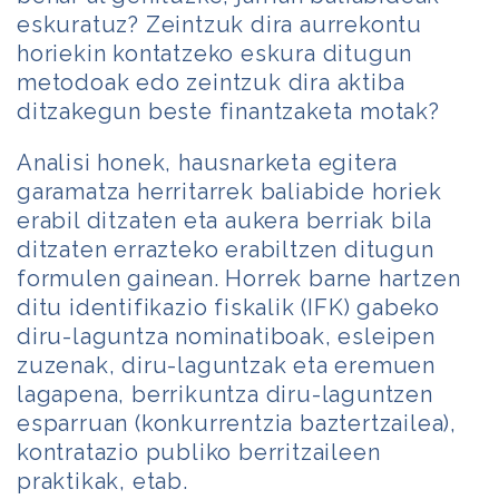
eskuratuz? Zeintzuk dira aurrekontu
horiekin kontatzeko eskura ditugun
metodoak edo zeintzuk dira aktiba
ditzakegun beste finantzaketa motak?
Analisi honek, hausnarketa egitera
garamatza herritarrek baliabide horiek
erabil ditzaten eta aukera berriak bila
ditzaten errazteko erabiltzen ditugun
formulen gainean. Horrek barne hartzen
ditu identifikazio fiskalik (IFK) gabeko
diru-laguntza nominatiboak, esleipen
zuzenak, diru-laguntzak eta eremuen
lagapena, berrikuntza diru-laguntzen
esparruan (konkurrentzia baztertzailea),
kontratazio publiko berritzaileen
praktikak, etab.