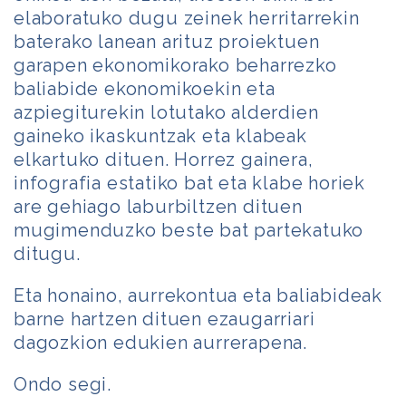
elaboratuko dugu zeinek herritarrekin
baterako lanean arituz proiektuen
garapen ekonomikorako beharrezko
baliabide ekonomikoekin eta
azpiegiturekin lotutako alderdien
gaineko ikaskuntzak eta klabeak
elkartuko dituen. Horrez gainera,
infografia estatiko bat eta klabe horiek
are gehiago laburbiltzen dituen
mugimenduzko beste bat partekatuko
ditugu.
Eta honaino, aurrekontua eta baliabideak
barne hartzen dituen ezaugarriari
dagozkion edukien aurrerapena.
Ondo segi.