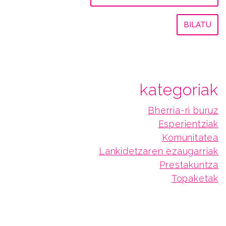
kategoriak
Bherria-ri buruz
Esperientziak
Komunitatea
Lankidetzaren ezaugarriak
Prestakuntza
Topaketak