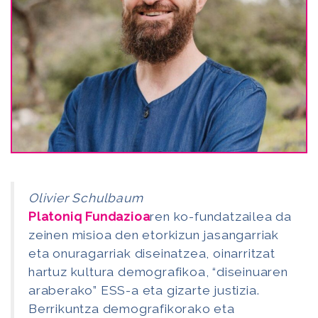
Olivier Schulbaum
Platoniq Fundazioa
ren ko-fundatzailea da
zeinen misioa den etorkizun jasangarriak
eta onuragarriak diseinatzea, oinarritzat
hartuz kultura demografikoa, “diseinuaren
araberako” ESS-a eta gizarte justizia.
Berrikuntza demografikorako eta