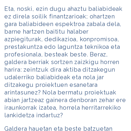
Eta, noski, ezin dugu ahaztu baliabideak
ez direla soilik finantzarioak; ohartzen
gara baliabideen espektroa zabala dela,
barne hartzen baititu halaber
azpiegiturak, dedikazioa, konpromisoa,
prestakuntza edo laguntza teknikoa eta
profesionala, besteak beste. Beraz,
galdera berriak sortzen zaizkigu horren
harira: zeintzuk dira aktiba ditzakegun
udalerriko baliabideak eta nola jar
ditzakegu proiektuen esanetara
arintasunez? Nola bermatu proiektuak
abian jartzeaz gainera denboran zehar ere
iraunkorrak izatea, horrela herritarrekiko
lankidetza indartuz?
Galdera hauetan eta beste batzuetan