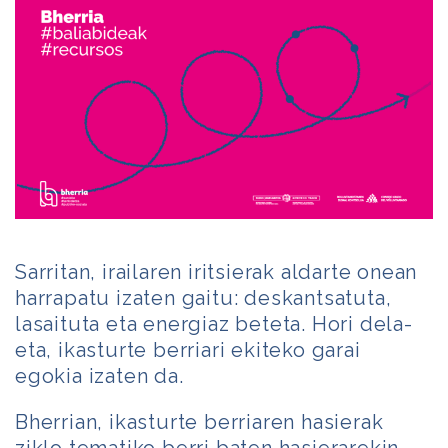
Sarritan, irailaren iritsierak aldarte onean
harrapatu izaten gaitu: deskantsatuta,
lasaituta eta energiaz beteta. Hori dela-
eta, ikasturte berriari ekiteko garai
egokia izaten da.
Bherrian, ikasturte berriaren hasierak
ziklo tematiko berri baten hasierarekin