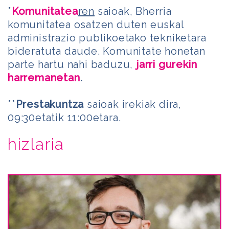
*
Komunitatea
ren
saioak, Bherria
komunitatea osatzen duten euskal
administrazio publikoetako tekniketara
bideratuta daude. Komunitate honetan
parte hartu nahi baduzu,
jarri gurekin
harremanetan
.
**
Prestakuntza
saioak irekiak dira,
09:30etatik 11:00etara.
hizlaria