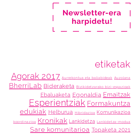
etiketak
Agorak 2017
Aurrekontua eta baliabideak
Auzolana
BherriLab
Bideraketa
Bizikidetzarako bizi-espazioak
Emaitzak
Egonaldia
Ebaluaketa
Esperientziak
Formakuntza
edukiak
Helburua
Komunikazioa
Hibridazioa
Kronikak
Lankidetza
koordinazioa
Lankidetza-modua
Sare komunitarioa
Topaketa 2021