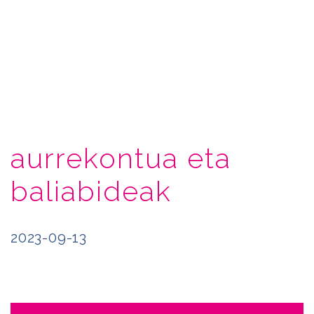
aurrekontua eta
baliabideak
2023-09-13