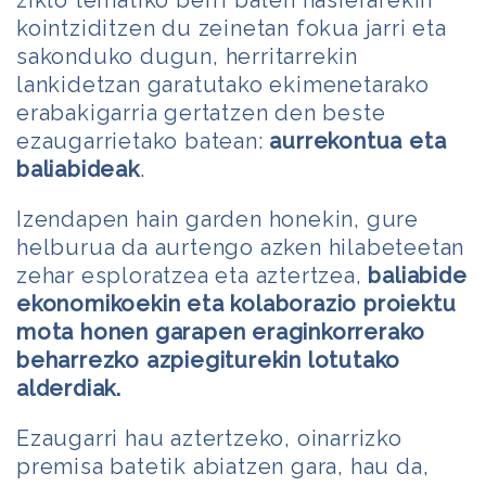
kointziditzen du zeinetan fokua jarri eta
sakonduko dugun, herritarrekin
lankidetzan garatutako ekimenetarako
erabakigarria gertatzen den beste
ezaugarrietako batean:
aurrekontua eta
baliabideak
.
Izendapen hain garden honekin, gure
helburua da aurtengo azken hilabeteetan
zehar esploratzea eta aztertzea,
baliabide
ekonomikoekin eta kolaborazio proiektu
mota honen garapen eraginkorrerako
beharrezko azpiegiturekin lotutako
alderdiak.
Ezaugarri hau aztertzeko, oinarrizko
premisa batetik abiatzen gara, hau da,