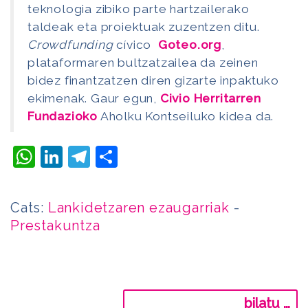
teknologia zibiko parte hartzailerako
taldeak eta proiektuak zuzentzen ditu.
Crowdfunding
cívico
Goteo.org
,
plataformaren bultzatzailea da zeinen
bidez finantzatzen diren gizarte inpaktuko
ekimenak. Gaur egun,
Civio Herritarren
Fundazioko
Aholku Kontseiluko kidea da.
WhatsApp
LinkedIn
Telegram
Share
Cats:
Lankidetzaren ezaugarriak
-
Prestakuntza
Bilatu: