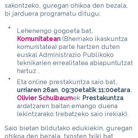
sakontzeko, guregan ohikoa den bezala,
bi jarduera programatu ditugu:
Lehenengo gogoeta bat,
Komunitatea
n
(Bherriako ikaskuntza
komunitatea) parte hartzen duten
euskal Administrazio Publikoko
teknikarien errealitatea abiapuntutzat
hartuz .
Eta online prestakuntza saio bat,
urriaren 26an
,
09:30etatik 11:00etara
,
Olivier Schulbaum
ek
Prestakuntza
ardatzaren baitan emango duena
(ekintzarako trebatzeko saio irekiak).
Saio bietan bildutako edukiekin, guregan
ohikoa den bezala, txosten txiki bat