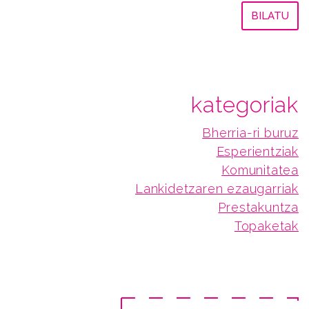
kategoriak
Bherria-ri buruz
Esperientziak
Komunitatea
Lankidetzaren ezaugarriak
Prestakuntza
Topaketak