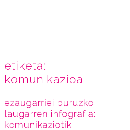
etiketa:
komunikazioa
ezaugarriei buruzko
laugarren infografia:
komunikaziotik