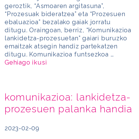
geroztik, “Asmoaren argitasuna”,
“Prozesuak bideratzea” eta “Prozesuen
ebaluazioa” bezalako gaiak jorratu
ditugu. Oraingoan, berriz, “Komunikazioa
lankidetza-prozesuetan” gaiari buruzko
emaitzak atsegin handiz partekatzen
ditugu. Komunikazioa funtsezkoa …
Gehiago ikusi
komunikazioa: lankidetza-
prozesuen palanka handia
2023-02-09