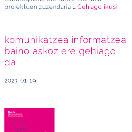
proiektuen zuzendaria …
Gehiago ikusi
komunikatzea informatzea
baino askoz ere gehiago
da
2023-01-19