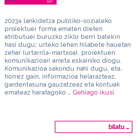
2023a lankidetza publiko-sozialeko
proiektuei forma ematen dieten
atributuei buruzko ziklo berri batekin
hasi dugu; urteko lehen hilabete hauetan
zehar (urtarrila-martxoa), proiektuen
komunikazioari arreta eskainiko diogu.
Komunikazioa sakondu nahi dugu, eta,
horrez gain, informazioa helarazteaz,
gardentasuna gauzatzeaz eta kontuak
emateaz haratagoko …
Gehiago ikusi
Bilatu: