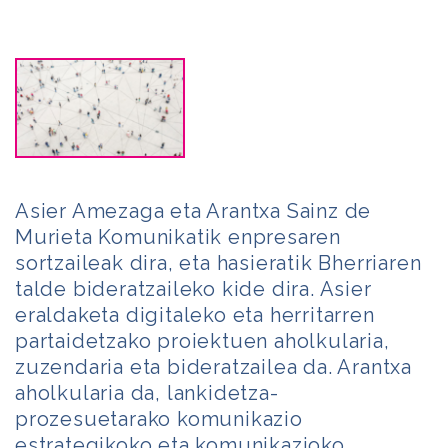
Asier Amezaga eta Arantxa Sainz de
Murieta Komunikatik enpresaren
sortzaileak dira, eta hasieratik Bherriaren
talde bideratzaileko kide dira. Asier
eraldaketa digitaleko eta herritarren
partaidetzako proiektuen aholkularia,
zuzendaria eta bideratzailea da. Arantxa
aholkularia da, lankidetza-
prozesuetarako komunikazio
estrategikoko eta komunikazioko