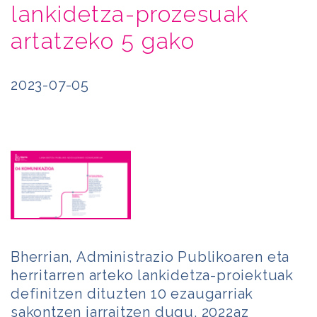
lankidetza-prozesuak
artatzeko 5 gako
2023-07-05
Bherrian, Administrazio Publikoaren eta
herritarren arteko lankidetza-proiektuak
definitzen dituzten 10 ezaugarriak
sakontzen jarraitzen dugu. 2022az