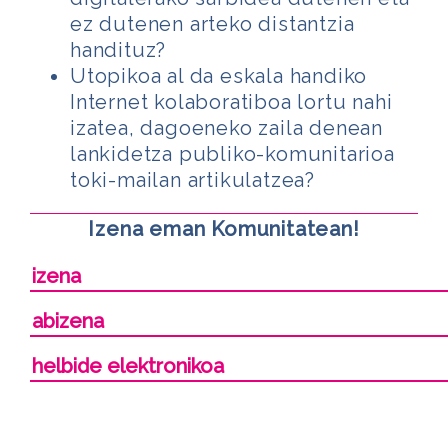
ez dutenen arteko distantzia
handituz?
Utopikoa al da eskala handiko
Internet kolaboratiboa lortu nahi
izatea, dagoeneko zaila denean
lankidetza publiko-komunitarioa
toki-mailan artikulatzea?
Izena eman Komunitatean!