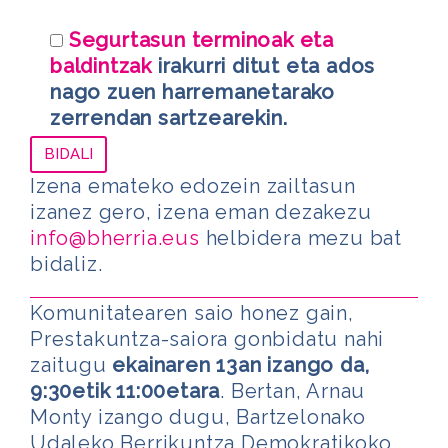
Segurtasun terminoak eta
baldintzak
irakurri ditut eta ados
nago zuen harremanetarako
zerrendan sartzearekin.
Izena emateko edozein zailtasun
izanez gero, izena eman dezakezu
info@bherria.eus
helbidera mezu bat
bidaliz.
Komunitatearen saio honez gain,
Prestakuntza-saiora gonbidatu nahi
zaitugu
ekainaren 13an izango da,
9:30etik 11:00etara
. Bertan, Arnau
Monty izango dugu, Bartzelonako
Udaleko Berrikuntza Demokratikoko