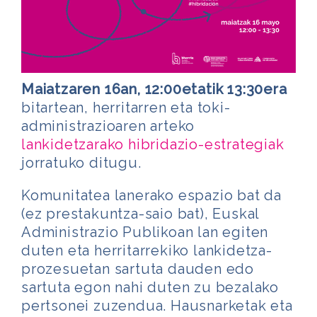
Maiatzaren 16an, 12:00etatik 13:30era
bitartean, herritarren eta toki-
administrazioaren arteko
lankidetzarako hibridazio-estrategiak
jorratuko ditugu.
Komunitatea lanerako espazio bat da
(ez prestakuntza-saio bat), Euskal
Administrazio Publikoan lan egiten
duten eta herritarrekiko lankidetza-
prozesuetan sartuta dauden edo
sartuta egon nahi duten zu bezalako
pertsonei zuzendua. Hausnarketak eta