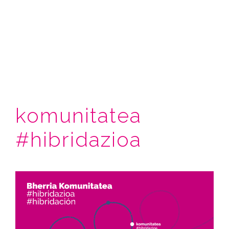
komunitatea
#hibridazioa