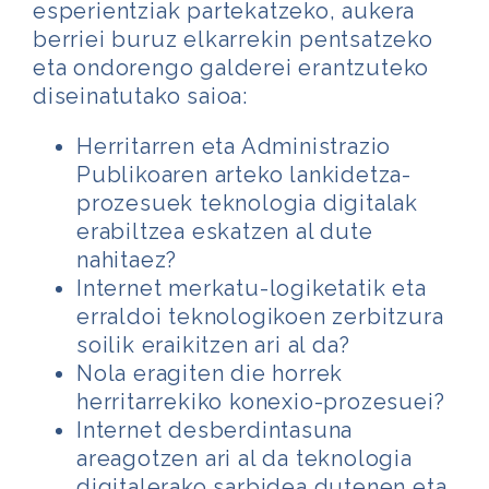
esperientziak partekatzeko, aukera
berriei buruz elkarrekin pentsatzeko
eta ondorengo galderei erantzuteko
diseinatutako saioa:
Herritarren eta Administrazio
Publikoaren arteko lankidetza-
prozesuek teknologia digitalak
erabiltzea eskatzen al dute
nahitaez?
Internet merkatu-logiketatik eta
erraldoi teknologikoen zerbitzura
soilik eraikitzen ari al da?
Nola eragiten die horrek
herritarrekiko konexio-prozesuei?
Internet desberdintasuna
areagotzen ari al da teknologia
digitalerako sarbidea dutenen eta