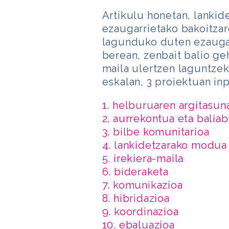
Artikulu honetan, lankid
ezaugarrietako bakoitza
lagunduko duten ezaugar
berean, zenbait balio ge
maila ulertzen laguntzeko
eskalan, 3 proiektuan inp
1. helburuaren argitasun
2. aurrekontua eta balia
3. bilbe komunitarioa
4. lankidetzarako modua
5. irekiera-maila
6. bideraketa
7. komunikazioa
8. hibridazioa
9. koordinazioa
10. ebaluazioa