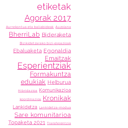
etiketak
Agorak 2017
Aurrekontua eta baliabideak
Auzolana
BherriLab
Bideraketa
Bizikidetzarako bizi-espazioak
Egonaldia
Ebaluaketa
Emaitzak
Esperientziak
Formakuntza
edukiak
Helburua
Komunikazioa
Hibridazioa
Kronikak
koordinazioa
Lankidetza
Lankidetza-modua
Sare komunitarioa
Topaketa 2021
Transferentzia