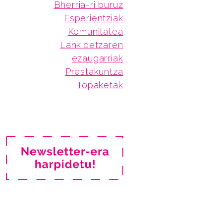
Bherria-ri buruz
Esperientziak
Komunitatea
Lankidetzaren
ezaugarriak
Prestakuntza
Topaketak