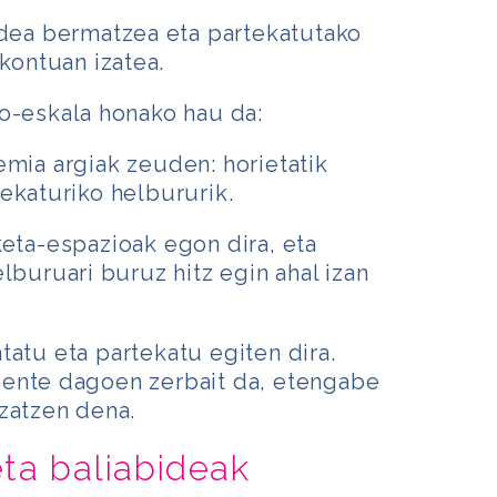
idea bermatzea eta partekatutako
kontuan izatea.
o-eskala honako hau da:
mia argiak zeuden: horietatik
ekaturiko helbururik.
eta-espazioak egon dira, eta
lburuari buruz hitz egin ahal izan
atu eta partekatu egiten dira.
ente dagoen zerbait da, etengabe
zatzen dena.
eta baliabideak