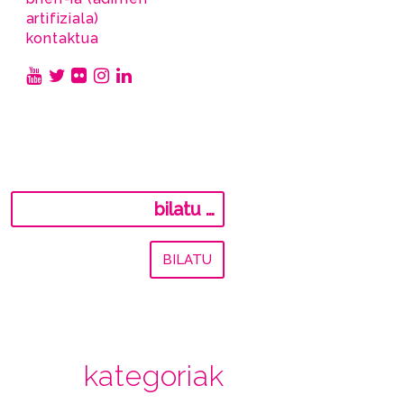
artifiziala)
kontaktua
Bilatu:
kategoriak