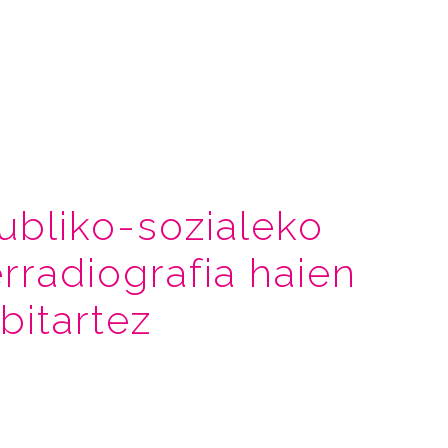
ubliko-sozialeko
rradiografia haien
bitartez