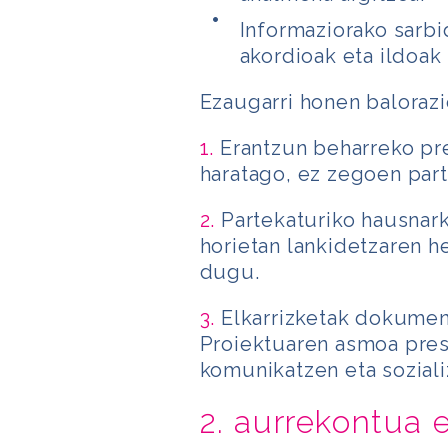
Informaziorako sarb
akordioak eta ildoak 
Ezaugarri honen balorazi
1.
Erantzun beharreko pre
haratago, ez zegoen part
2.
Partekaturiko hausnark
horietan lankidetzaren he
dugu.
3.
Elkarrizketak dokument
Proiektuaren asmoa pres
komunikatzen eta soziali
2. aurrekontua 