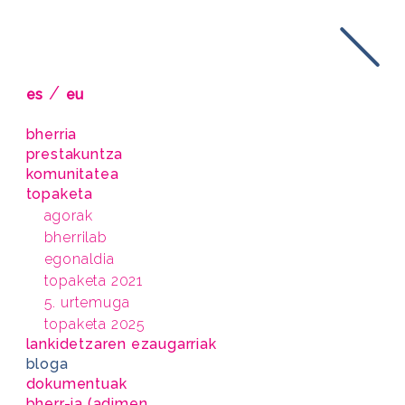
/
es
eu
bherria
prestakuntza
komunitatea
topaketa
agorak
bherrilab
egonaldia
topaketa 2021
5. urtemuga
topaketa 2025
lankidetzaren ezaugarriak
bloga
dokumentuak
bherr-ia (adimen