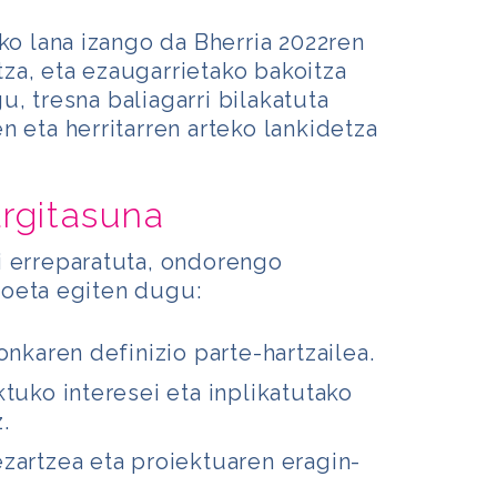
ako lana izango da Bherria 2022ren
za, eta ezaugarrietako bakoitza
, tresna baliagarri bilakatuta
n eta herritarren arteko lankidetza
argitasuna
i erreparatuta, ondorengo
oeta egiten dugu:
nkaren definizio parte-hartzailea.
tuko interesei eta inplikatutako
.
zartzea eta proiektuaren eragin-