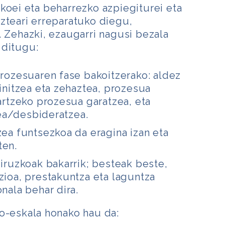
koei eta beharrezko azpiegiturei eta
zteari erreparatuko diegu,
. Zehazki, ezaugarri nagusi bezala
 ditugu:
prozesuaren fase bakoitzerako: aldez
finitzea eta zehaztea, prozesua
hartzeko prozesua garatzea, eta
a/desbideratzea.
zea funtsezkoa da eragina izan eta
ten.
diruzkoak bakarrik; besteak beste,
zioa, prestakuntza eta laguntza
nala behar dira.
o-eskala honako hau da: