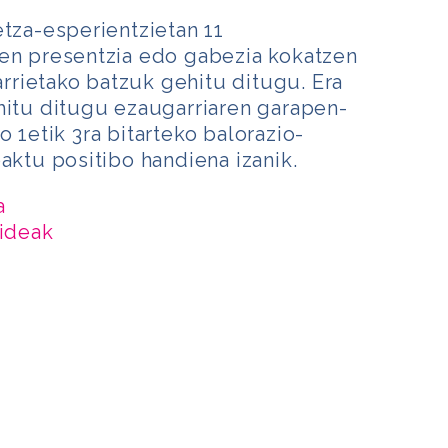
etza-esperientzietan 11
ren presentzia edo gabezia kokatzen
rietako batzuk gehitu ditugu. Era
hitu ditugu ezaugarriaren garapen-
 1etik 3ra bitarteko balorazio-
aktu positibo handiena izanik.
a
bideak