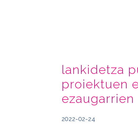
lankidetza p
proiektuen e
ezaugarrien 
2022-02-24