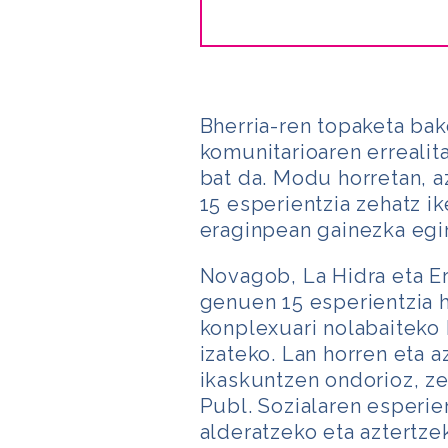
Bherria-ren topaketa bak
komunitarioaren errealit
bat da. Modu horretan, 
15 esperientzia zehatz i
eraginpean gainezka egi
Novagob, La Hidra eta Er
genuen 15 esperientzia h
konplexuari nolabaitek
izateko. Lan horren eta a
ikaskuntzen ondorioz, ze
Publ. Sozialaren esperie
alderatzeko eta aztertz