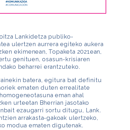
oitza Lankidetza publiko-
atea ulertzen aurrera egiteko aukera
azken ekimenean, Topaketa 2021ean,
kertu genituen, osasun-krisiaren
ndako beharrei erantzuteko.
ainekin batera, egitura bat definitu
oriek ematen duten errealitate
o homogeneotasuna eman ahal
zken urteetan Bherrian jasotako
nbait ezaugarri sortu ditugu, Lank.
ntzien arrakasta-gakoak ulertzeko,
eko modua ematen digutenak.