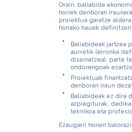
Orain, baliabide ekonomi
horiek denboran iraunara
proiektua garatze aldera
honako hauek definitzen
Baliabideak jartzea 
aurretik (erronka de
diseinatzea), parte 
ondorengoak ezartze
Proiektuak finantzat
denboran iraun deza
Baliabideak ez dira 
azpiegiturak, dedika
teknikoa eta profesio
Ezaugarri honen balorazi