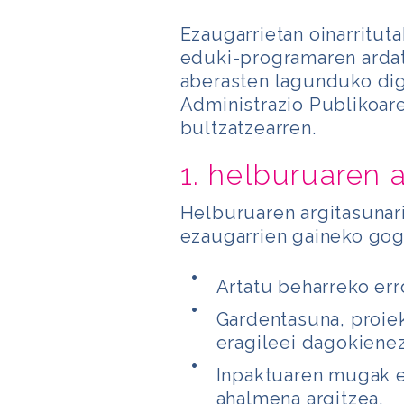
Ezaugarrietan oinarritut
eduki-programaren ardat
aberasten lagunduko digu
Administrazio Publikoare
bultzatzearren.
1. helburuaren 
Helburuaren argitasunar
ezaugarrien gaineko gog
Artatu beharreko erro
Gardentasuna, proiek
eragileei dagokienez
Inpaktuaren mugak e
ahalmena argitzea.