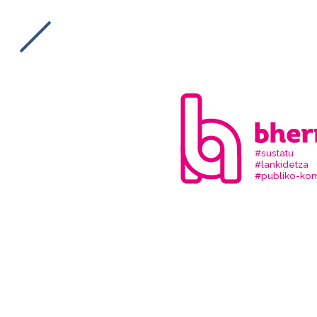
#sustatu
#lankidetza
#publiko-kom