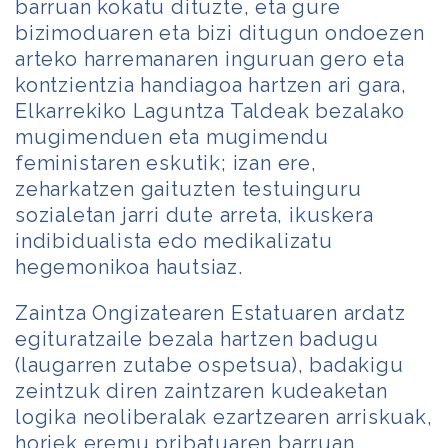
barruan kokatu dituzte, eta gure
bizimoduaren eta bizi ditugun ondoezen
arteko harremanaren inguruan gero eta
kontzientzia handiagoa hartzen ari gara,
Elkarrekiko Laguntza Taldeak bezalako
mugimenduen eta mugimendu
feministaren eskutik; izan ere,
zeharkatzen gaituzten testuinguru
sozialetan jarri dute arreta, ikuskera
indibidualista edo medikalizatu
hegemonikoa hautsiaz.
Zaintza Ongizatearen Estatuaren ardatz
egituratzaile bezala hartzen badugu
(laugarren zutabe ospetsua), badakigu
zeintzuk diren zaintzaren kudeaketan
logika neoliberalak ezartzearen arriskuak,
horiek eremu pribatuaren barruan