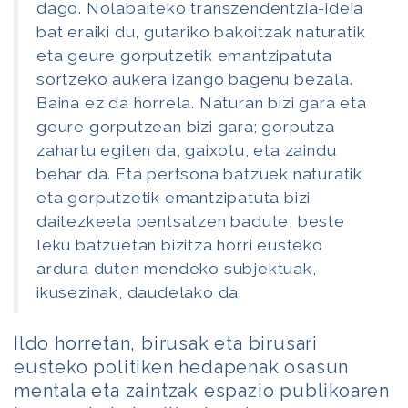
dago. Nolabaiteko transzendentzia-ideia
bat eraiki du, gutariko bakoitzak naturatik
eta geure gorputzetik emantzipatuta
sortzeko aukera izango bagenu bezala.
Baina ez da horrela. Naturan bizi gara eta
geure gorputzean bizi gara; gorputza
zahartu egiten da, gaixotu, eta zaindu
behar da. Eta pertsona batzuek naturatik
eta gorputzetik emantzipatuta bizi
daitezkeela pentsatzen badute, beste
leku batzuetan bizitza horri eusteko
ardura duten mendeko subjektuak,
ikusezinak, daudelako da.
Ildo horretan, birusak eta birusari
eusteko politiken hedapenak osasun
mentala eta zaintzak espazio publikoaren