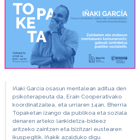
Iñaki Garcia osasun mentalean aditua den
psikoterapeuta da, Erain Cooperativako
koordinatzailea, eta urriaren 14an, Bherria
Topaketan izango da publikoa eta soziala
denaren arteko lankidetza-bideez
aritzeko zaintzen eta bizitzari eustearen
ikuspegitik. Iñakik azalduko digu