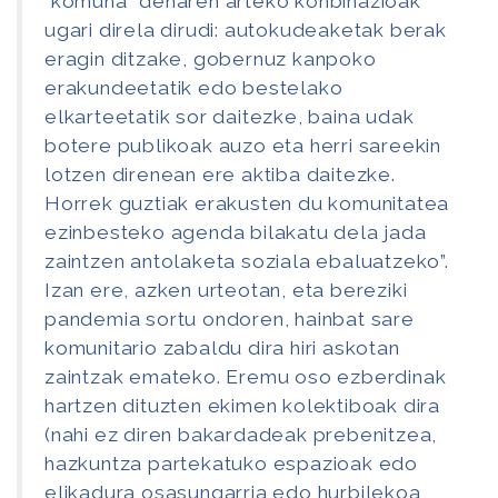
“komuna” denaren arteko konbinazioak
ugari direla dirudi: autokudeaketak berak
eragin ditzake, gobernuz kanpoko
erakundeetatik edo bestelako
elkarteetatik sor daitezke, baina udak
botere publikoak auzo eta herri sareekin
lotzen direnean ere aktiba daitezke.
Horrek guztiak erakusten du komunitatea
ezinbesteko agenda bilakatu dela jada
zaintzen antolaketa soziala ebaluatzeko”.
Izan ere, azken urteotan, eta bereziki
pandemia sortu ondoren, hainbat sare
komunitario zabaldu dira hiri askotan
zaintzak emateko. Eremu oso ezberdinak
hartzen dituzten ekimen kolektiboak dira
(nahi ez diren bakardadeak prebenitzea,
hazkuntza partekatuko espazioak edo
elikadura osasungarria edo hurbilekoa