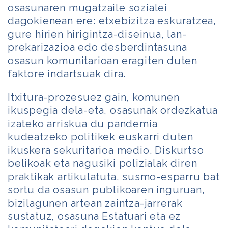
osasunaren mugatzaile sozialei
dagokienean ere: etxebizitza eskuratzea,
gure hirien hirigintza-diseinua, lan-
prekarizazioa edo desberdintasuna
osasun komunitarioan eragiten duten
faktore indartsuak dira.
Itxitura-prozesuez gain, komunen
ikuspegia dela-eta, osasunak ordezkatua
izateko arriskua du pandemia
kudeatzeko politikek euskarri duten
ikuskera sekuritarioa medio. Diskurtso
belikoak eta nagusiki polizialak diren
praktikak artikulatuta, susmo-esparru bat
sortu da osasun publikoaren inguruan,
bizilagunen artean zaintza-jarrerak
sustatuz, osasuna Estatuari eta ez