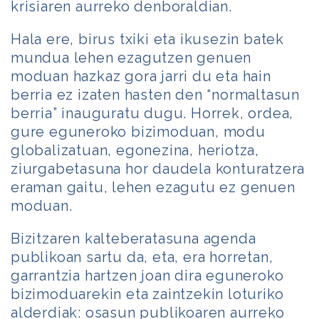
krisiaren aurreko denboraldian.
Hala ere, birus txiki eta ikusezin batek
mundua lehen ezagutzen genuen
moduan hazkaz gora jarri du eta hain
berria ez izaten hasten den “normaltasun
berria” inauguratu dugu. Horrek, ordea,
gure eguneroko bizimoduan, modu
globalizatuan, egonezina, heriotza,
ziurgabetasuna hor daudela konturatzera
eraman gaitu, lehen ezagutu ez genuen
moduan.
Bizitzaren kalteberatasuna agenda
publikoan sartu da, eta, era horretan,
garrantzia hartzen joan dira eguneroko
bizimoduarekin eta zaintzekin loturiko
alderdiak: osasun publikoaren aurreko