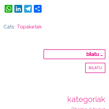
WhatsApp
LinkedIn
Telegram
Share
Cats:
Topaketak
Bilatu:
kategoriak