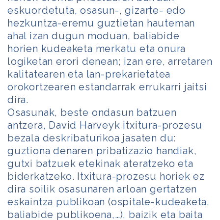
eskuordetuta, osasun-, gizarte- edo
hezkuntza-eremu guztietan hauteman
ahal izan dugun moduan, baliabide
horien kudeaketa merkatu eta onura
logiketan erori denean; izan ere, arretaren
kalitatearen eta lan-prekarietatea
orokortzearen estandarrak errukarri jaitsi
dira.
Osasunak, beste ondasun batzuen
antzera, David Harveyk itxitura-prozesu
bezala deskribaturikoa jasaten du:
guztiona denaren pribatizazio handiak,
gutxi batzuek etekinak ateratzeko eta
biderkatzeko. Itxitura-prozesu horiek ez
dira soilik osasunaren arloan gertatzen
eskaintza publikoan (ospitale-kudeaketa,
baliabide publikoena,…), baizik eta baita