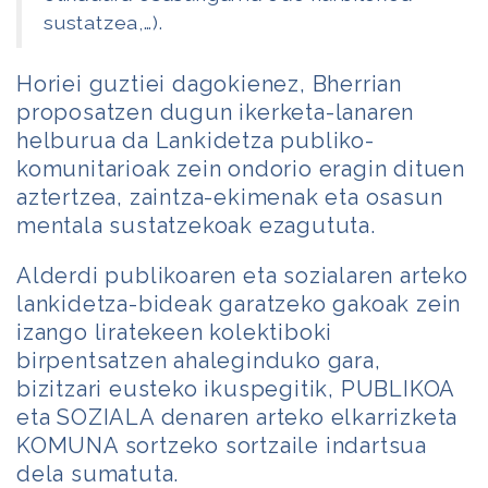
sustatzea,…).
Horiei guztiei dagokienez, Bherrian
proposatzen dugun ikerketa-lanaren
helburua da Lankidetza publiko-
komunitarioak zein ondorio eragin dituen
aztertzea, zaintza-ekimenak eta osasun
mentala sustatzekoak ezagututa.
Alderdi publikoaren eta sozialaren arteko
lankidetza-bideak garatzeko gakoak zein
izango liratekeen kolektiboki
birpentsatzen ahaleginduko gara,
bizitzari eusteko ikuspegitik, PUBLIKOA
eta SOZIALA denaren arteko elkarrizketa
KOMUNA sortzeko sortzaile indartsua
dela sumatuta.