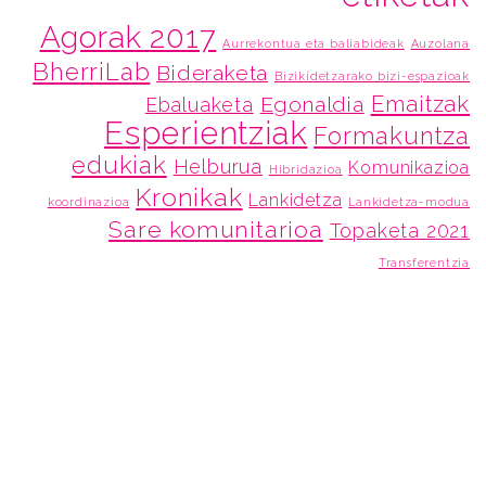
Agorak 2017
Aurrekontua eta baliabideak
Auzolana
BherriLab
Bideraketa
Bizikidetzarako bizi-espazioak
Emaitzak
Egonaldia
Ebaluaketa
Esperientziak
Formakuntza
edukiak
Helburua
Komunikazioa
Hibridazioa
Kronikak
Lankidetza
koordinazioa
Lankidetza-modua
Sare komunitarioa
Topaketa 2021
Transferentzia