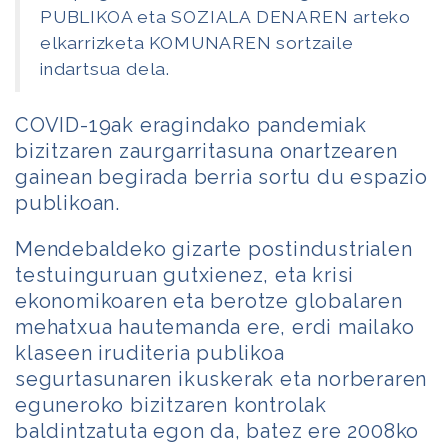
PUBLIKOA eta SOZIALA DENAREN arteko
elkarrizketa KOMUNAREN sortzaile
indartsua dela.
COVID-19ak eragindako pandemiak
bizitzaren zaurgarritasuna onartzearen
gainean begirada berria sortu du espazio
publikoan.
Mendebaldeko gizarte postindustrialen
testuinguruan gutxienez, eta krisi
ekonomikoaren eta berotze globalaren
mehatxua hautemanda ere, erdi mailako
klaseen iruditeria publikoa
segurtasunaren ikuskerak eta norberaren
eguneroko bizitzaren kontrolak
baldintzatuta egon da, batez ere 2008ko