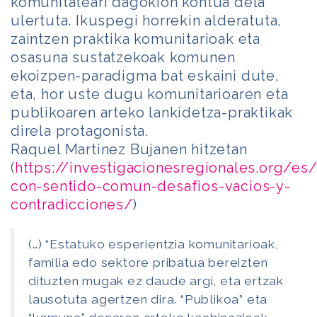
komunitateari dagokion kontua dela
ulertuta. Ikuspegi horrekin alderatuta,
zaintzen praktika komunitarioak eta
osasuna sustatzekoak komunen
ekoizpen-paradigma bat eskaini dute,
eta, hor uste dugu komunitarioaren eta
publikoaren arteko lankidetza-praktikak
direla protagonista.
Raquel Martinez Bujanen hitzetan
(
https://investigacionesregionales.org/es
con-sentido-comun-desafios-vacios-y-
contradicciones/
)
(…) “Estatuko esperientzia komunitarioak,
familia edo sektore pribatua bereizten
dituzten mugak ez daude argi, eta ertzak
lausotuta agertzen dira. “Publikoa” eta