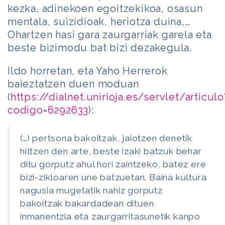
kezka, adinekoen egoitzekikoa, osasun
mentala, suizidioak, heriotza duina,…
Ohartzen hasi gara zaurgarriak garela eta
beste bizimodu bat bizi dezakegula.
Ildo horretan, eta Yaho Herrerok
baieztatzen duen moduan
(
https://dialnet.unirioja.es/servlet/articulo
codigo=6292633
):
(…) pertsona bakoitzak, jaiotzen denetik
hiltzen den arte, beste izaki batzuk behar
ditu gorputz ahul hori zaintzeko, batez ere
bizi-zikloaren une batzuetan. Baina kultura
nagusia mugetatik nahiz gorputz
bakoitzak bakardadean dituen
inmanentzia eta zaurgarritasunetik kanpo