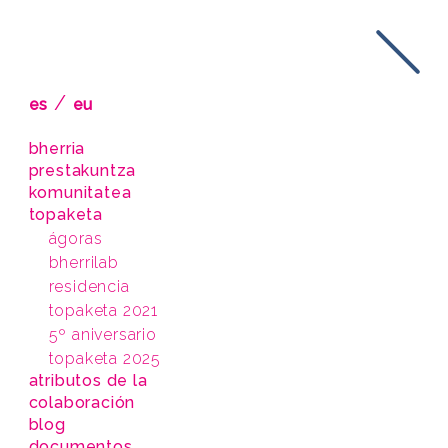
/
es
eu
bherria
prestakuntza
komunitatea
topaketa
ágoras
bherrilab
residencia
topaketa 2021
5º aniversario
topaketa 2025
atributos de la
colaboración
blog
documentos