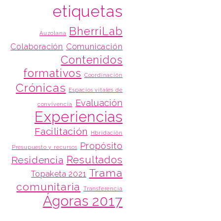
etiquetas
BherriLab
Auzolana
Colaboración
Comunicación
Contenidos
formativos
Coordinación
Crónicas
Espacios vitales de
Evaluación
convivencia
Experiencias
Facilitación
Hbridación
Propósito
Presupuesto y recursos
Resultados
Residencia
Trama
Topaketa 2021
comunitaria
Transferencia
Ágoras 2017