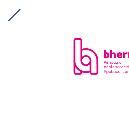
#impulso
#colaboraci
#público-com