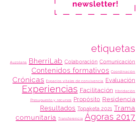
etiquetas
BherriLab
Colaboración
Comunicación
Auzolana
Contenidos formativos
Coordinación
Crónicas
Evaluación
Espacios vitales de convivencia
Experiencias
Facilitación
Hbridación
Residencia
Propósito
Presupuesto y recursos
Trama
Resultados
Topaketa 2021
Ágoras 2017
comunitaria
Transferencia