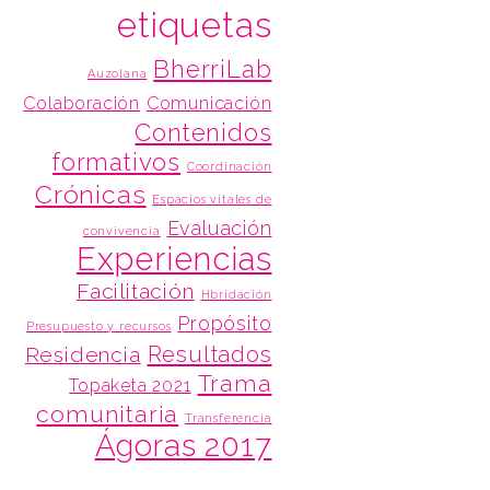
etiquetas
BherriLab
Auzolana
Colaboración
Comunicación
Contenidos
formativos
Coordinación
Crónicas
Espacios vitales de
Evaluación
convivencia
Experiencias
Facilitación
Hbridación
Propósito
Presupuesto y recursos
Resultados
Residencia
Trama
Topaketa 2021
comunitaria
Transferencia
Ágoras 2017