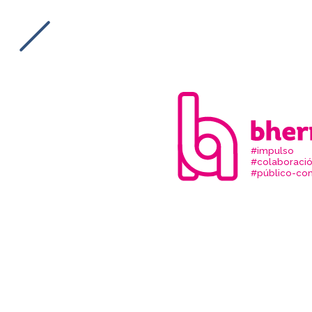
#impulso
#colaboraci
#público-com