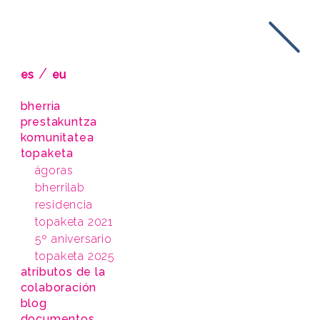
/
es
eu
bherria
prestakuntza
komunitatea
topaketa
ágoras
bherrilab
residencia
topaketa 2021
5º aniversario
topaketa 2025
atributos de la
colaboración
blog
documentos