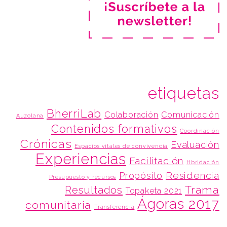
etiquetas
BherriLab
Colaboración
Comunicación
Auzolana
Contenidos formativos
Coordinación
Crónicas
Evaluación
Espacios vitales de convivencia
Experiencias
Facilitación
Hbridación
Residencia
Propósito
Presupuesto y recursos
Trama
Resultados
Topaketa 2021
Ágoras 2017
comunitaria
Transferencia