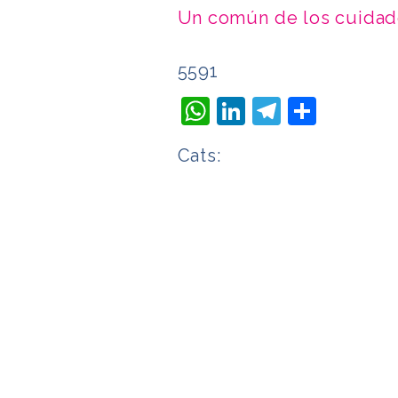
Un común de los cuida
5591
WhatsApp
LinkedIn
Telegra
Compa
Cats: