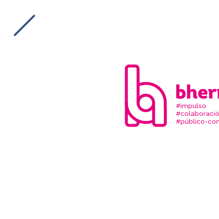
#impulso
#colaboraci
#público-com