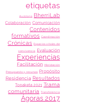
etiquetas
BherriLab
Auzolana
Colaboración
Comunicación
Contenidos
formativos
Coordinación
Crónicas
Espacios vitales de
Evaluación
convivencia
Experiencias
Facilitación
Hbridación
Propósito
Presupuesto y recursos
Resultados
Residencia
Trama
Topaketa 2021
comunitaria
Transferencia
Ágoras 2017