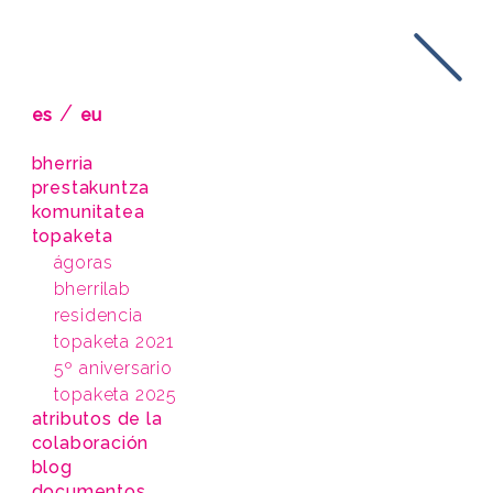
/
es
eu
bherria
prestakuntza
komunitatea
topaketa
ágoras
bherrilab
residencia
topaketa 2021
5º aniversario
topaketa 2025
atributos de la
colaboración
blog
documentos