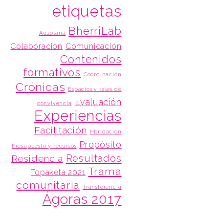
etiquetas
BherriLab
Auzolana
Colaboración
Comunicación
Contenidos
formativos
Coordinación
Crónicas
Espacios vitales de
Evaluación
convivencia
Experiencias
Facilitación
Hbridación
Propósito
Presupuesto y recursos
Resultados
Residencia
Trama
Topaketa 2021
comunitaria
Transferencia
Ágoras 2017