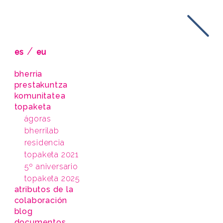
/
es
eu
bherria
prestakuntza
komunitatea
topaketa
ágoras
bherrilab
residencia
topaketa 2021
5º aniversario
topaketa 2025
atributos de la
colaboración
blog
documentos