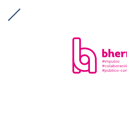
#impulso
#colaboraci
#público-com