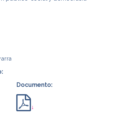
arra
o:
Documento:
↓
m
rtir