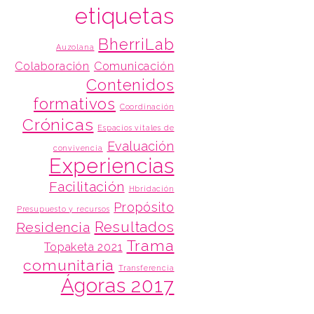
etiquetas
BherriLab
Auzolana
Colaboración
Comunicación
Contenidos
formativos
Coordinación
Crónicas
Espacios vitales de
Evaluación
convivencia
Experiencias
Facilitación
Hbridación
Propósito
Presupuesto y recursos
Resultados
Residencia
Trama
Topaketa 2021
comunitaria
Transferencia
Ágoras 2017