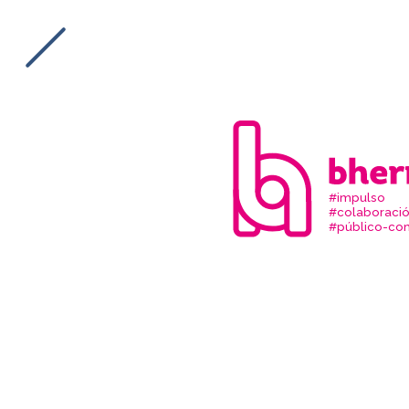
#impulso
#colaboraci
#público-com