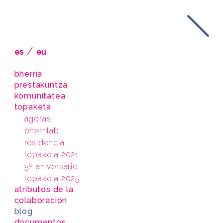
/
es
eu
bherria
prestakuntza
komunitatea
topaketa
ágoras
bherrilab
residencia
topaketa 2021
5º aniversario
topaketa 2025
atributos de la
colaboración
blog
documentos