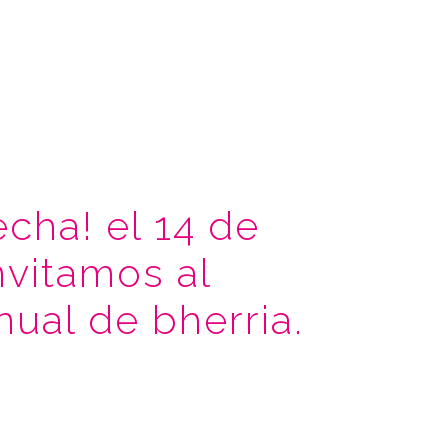
echa! el 14 de
nvitamos al
ual de bherria.