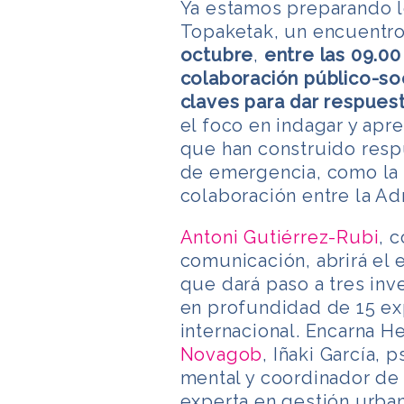
Ya estamos preparando l
Topaketak, un encuentro
octubre
,
entre las 09.00
colaboración público-so
claves para dar respues
el foco en indagar y ap
que han construido resp
de emergencia, como la 
colaboración entre la Ad
Antoni Gutiérrez-Rubi
, 
comunicación, abrirá el
que dará paso a tres in
en profundidad de 15 exp
internacional. Encarna H
Novagob
,
Iñaki García, 
mental y coordinador d
experta en gestión urba