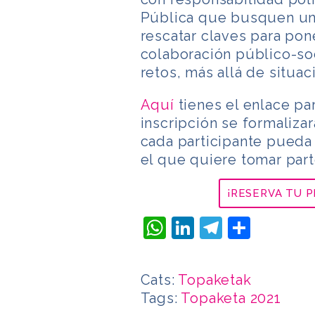
Pública que busquen un 
rescatar claves para po
colaboración público-soc
retos, más allá de situa
Aquí
tienes el enlace par
inscripción se formaliza
cada participante pueda 
el que quiere tomar part
¡RESERVA TU P
WhatsApp
LinkedIn
Telegra
Compa
Cats:
Topaketak
Tags:
Topaketa 2021