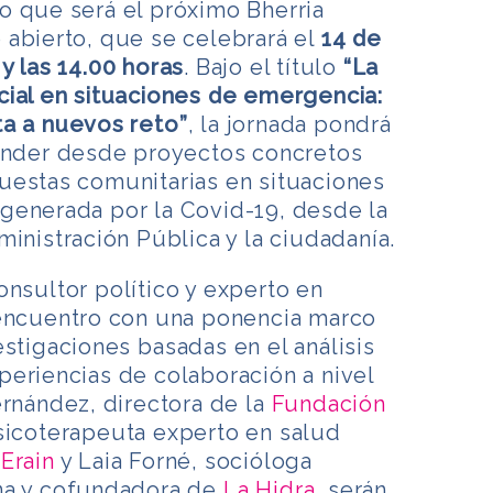
o que será el próximo Bherria
 abierto, que se celebrará el
14 de
 y las 14.00 horas
. Bajo el título
“La
cial en situaciones de emergencia:
ta a nuevos reto”
,
la jornada pondrá
render desde proyectos concretos
uestas comunitarias en situaciones
generada por la Covid-19, desde la
ministración Pública y la ciudadanía.
consultor político y experto en
 encuentro con una ponencia marco
vestigaciones
basadas en el análisis
eriencias de colaboración a nivel
ernández, directora de la
Fundación
psicoterapeuta experto en salud
e
Erain
y Laia Forné, socióloga
na y cofundadora de
La Hidra
, serán