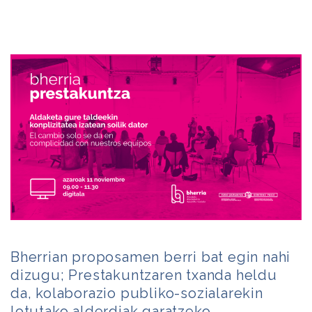
Bherrian proposamen berri bat egin nahi
dizugu; Prestakuntzaren txanda heldu
da, kolaborazio publiko-sozialarekin
lotutako alderdiak garatzeko