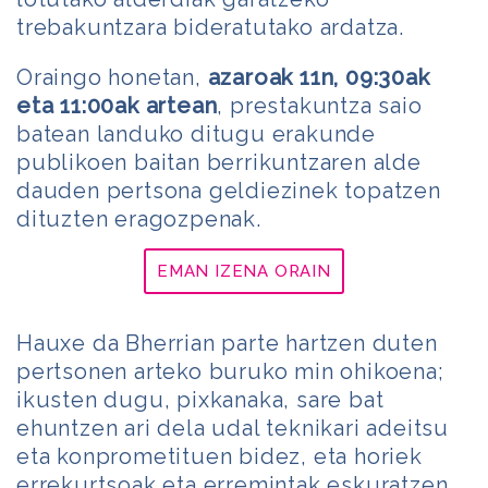
trebakuntzara bideratutako ardatza.
Oraingo honetan,
azaroak 11n, 09:30ak
eta 11:00ak artean
, prestakuntza saio
batean landuko ditugu erakunde
publikoen baitan berrikuntzaren alde
dauden pertsona geldiezinek topatzen
dituzten eragozpenak.
EMAN IZENA ORAIN
Hauxe da Bherrian parte hartzen duten
pertsonen arteko buruko min ohikoena;
ikusten dugu, pixkanaka, sare bat
ehuntzen ari dela udal teknikari adeitsu
eta konprometituen bidez, eta horiek
errekurtsoak eta erremintak eskuratzen