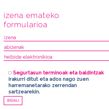
izena emateko
formularioa
Segurtasun terminoak eta baldintzak
irakurri ditut eta ados nago zuen
harremanetarako zerrendan
sartzearekin.