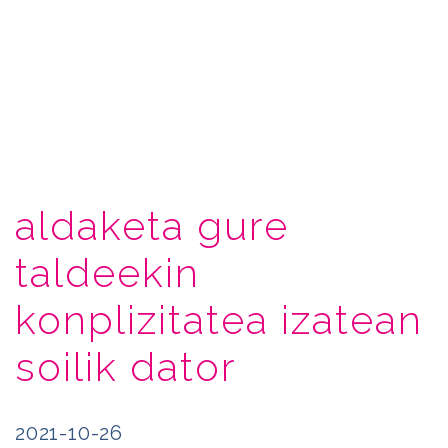
aldaketa gure
taldeekin
konplizitatea izatean
soilik dator
2021-10-26