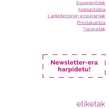
Esperientziak
Komunitatea
Lankidetzaren ezaugarriak
Prestakuntza
Topaketak
etiketak