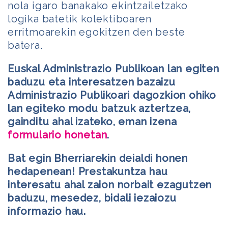
nola igaro banakako ekintzailetzako
logika batetik kolektiboaren
erritmoarekin egokitzen den beste
batera.
Euskal Administrazio Publikoan lan egiten
baduzu eta interesatzen bazaizu
Administrazio Publikoari dagozkion ohiko
lan egiteko modu batzuk aztertzea,
gainditu ahal izateko, eman izena
formulario honetan
.
Bat egin Bherriarekin deialdi honen
hedapenean! Prestakuntza hau
interesatu ahal zaion norbait ezagutzen
baduzu, mesedez, bidali iezaiozu
informazio hau.