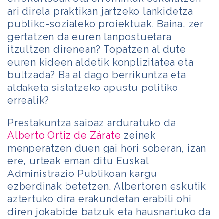
ari direla praktikan jartzeko lankidetza
publiko-sozialeko proiektuak. Baina, zer
gertatzen da euren lanpostuetara
itzultzen direnean? Topatzen al dute
euren kideen aldetik konplizitatea eta
bultzada? Ba al dago berrikuntza eta
aldaketa sistatzeko apustu politiko
errealik?
Prestakuntza saioaz arduratuko da
Alberto Ortiz de Zárate
zeinek
menperatzen duen gai hori soberan, izan
ere, urteak eman ditu Euskal
Administrazio Publikoan kargu
ezberdinak betetzen. Albertoren eskutik
aztertuko dira erakundetan erabili ohi
diren jokabide batzuk eta hausnartuko da