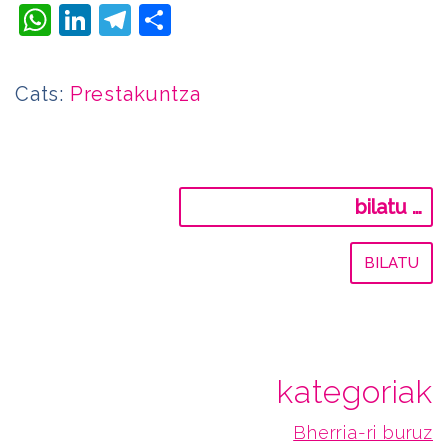
WhatsApp
LinkedIn
Telegram
Share
Cats:
Prestakuntza
Bilatu:
kategoriak
Bherria-ri buruz