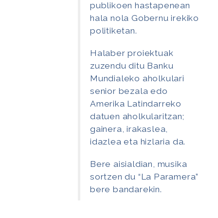
publikoen hastapenean
hala nola Gobernu irekiko
politiketan.
Halaber proiektuak
zuzendu ditu Banku
Mundialeko aholkulari
senior bezala edo
Amerika Latindarreko
datuen aholkularitzan;
gainera, irakaslea,
idazlea eta hizlaria da.
Bere aisialdian, musika
sortzen du “La Paramera”
bere bandarekin.