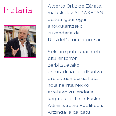
Alberto Ortiz de Zárate,
hizlaria
maiuskulaz ALDAKETAN
aditua, gaur egun
aholkularitzako
zuzendaria da
DesideDatum enpresan.
Sektore publikoan bete
ditu hiritarren
zerbitzuetako
arduraduna, berrikuntza
proiektuen burua hala
nola herritarrekiko
arretako zuzendaria
karguak, betiere Euskal
Administrazio Publikoan.
Aitzindaria da datu