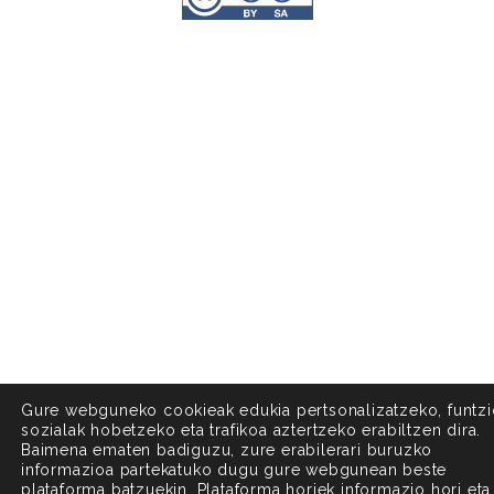
Gure webguneko cookieak edukia pertsonalizatzeko, funtzi
sozialak hobetzeko eta trafikoa aztertzeko erabiltzen dira.
Baimena ematen badiguzu, zure erabilerari buruzko
informazioa partekatuko dugu gure webgunean beste
plataforma batzuekin. Plataforma horiek informazio hori eta