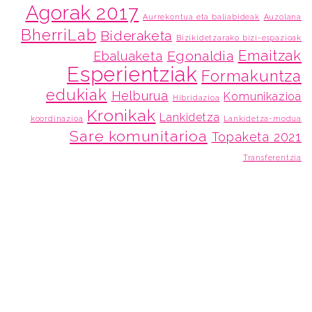
Agorak 2017
Aurrekontua eta baliabideak
Auzolana
BherriLab
Bideraketa
Bizikidetzarako bizi-espazioak
Emaitzak
Egonaldia
Ebaluaketa
Esperientziak
Formakuntza
edukiak
Helburua
Komunikazioa
Hibridazioa
Kronikak
Lankidetza
koordinazioa
Lankidetza-modua
Sare komunitarioa
Topaketa 2021
Transferentzia