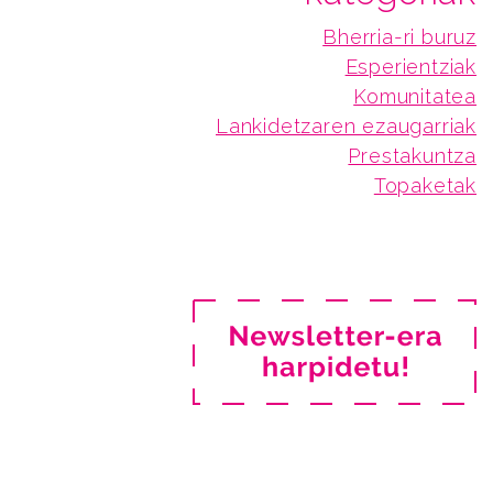
Bherria-ri buruz
Esperientziak
Komunitatea
Lankidetzaren ezaugarriak
Prestakuntza
Topaketak