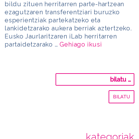
bildu zituen herritarren parte-hartzean
ezagutzaren transferentziari buruzko
esperientziak partekatzeko eta
lankidetzarako aukera berriak aztertzeko.
Eusko Jaurlaritzaren iLab herritarren
partaidetzarako …
Gehiago ikusi
Bilatu:
kategoriak