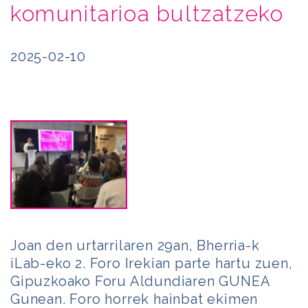
komunitarioa bultzatzeko
2025-02-10
Joan den urtarrilaren 29an, Bherria-k
iLab-eko 2. Foro Irekian parte hartu zuen,
Gipuzkoako Foru Aldundiaren GUNEA
Gunean. Foro horrek hainbat ekimen