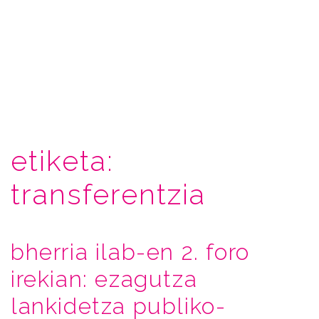
etiketa:
transferentzia
bherria ilab-en 2. foro
irekian: ezagutza
lankidetza publiko-