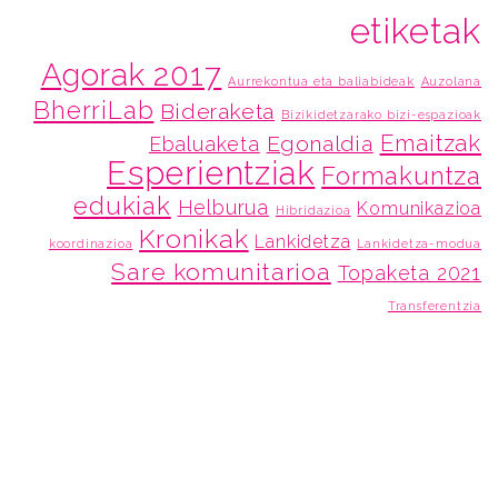
etiketak
Agorak 2017
Aurrekontua eta baliabideak
Auzolana
BherriLab
Bideraketa
Bizikidetzarako bizi-espazioak
Emaitzak
Egonaldia
Ebaluaketa
Esperientziak
Formakuntza
edukiak
Helburua
Komunikazioa
Hibridazioa
Kronikak
Lankidetza
koordinazioa
Lankidetza-modua
Sare komunitarioa
Topaketa 2021
Transferentzia