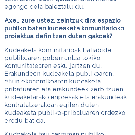
egongo dela baieztatu du.
Axel, zure ustez, zeintzuk dira espazio
publiko baten kudeaketa komunitarioko
proiektua definitzen duten gakoak?
Kudeaketa komunitarioak baliabide
publikoaren gobernantza tokiko
komunitatearen esku jartzen du.
Erakundeen kudeaketa publikoaren,
ehun ekonomikoaren kudeaketa
pribatuaren eta erakundeek zerbitzuen
kudeaketarako enpresak eta erakundeak
kontratatzerakoan egiten duten
kudeaketa publiko-pribatuaren ordezko
eredu bat da.
Kudeaketa hau harreman publiko-