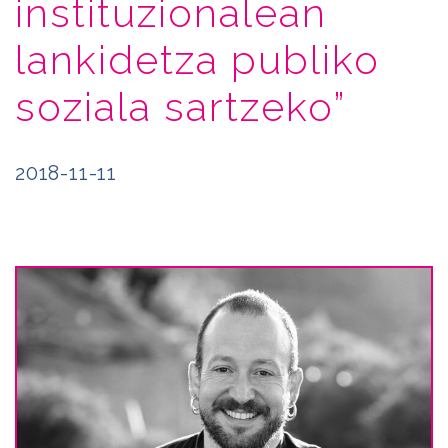
instituzionalean
lankidetza publiko
soziala sartzeko”
2018-11-11