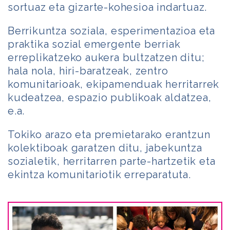
sortuaz eta gizarte-kohesioa indartuaz.
Berrikuntza soziala, esperimentazioa eta
praktika sozial emergente berriak
erreplikatzeko aukera bultzatzen ditu;
hala nola, hiri-baratzeak, zentro
komunitarioak, ekipamenduak herritarrek
kudeatzea, espazio publikoak aldatzea,
e.a.
Tokiko arazo eta premietarako erantzun
kolektiboak garatzen ditu, jabekuntza
sozialetik, herritarren parte-hartzetik eta
ekintza komunitariotik erreparatuta.