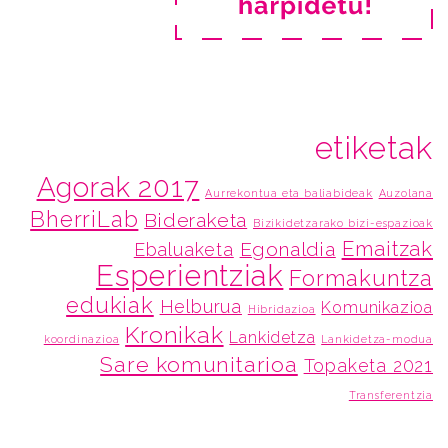
etiketak
Agorak 2017
Aurrekontua eta baliabideak
Auzolana
BherriLab
Bideraketa
Bizikidetzarako bizi-espazioak
Emaitzak
Egonaldia
Ebaluaketa
Esperientziak
Formakuntza
edukiak
Helburua
Komunikazioa
Hibridazioa
Kronikak
Lankidetza
koordinazioa
Lankidetza-modua
Sare komunitarioa
Topaketa 2021
Transferentzia