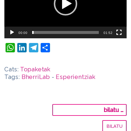
00:00
01:52
WhatsApp
LinkedIn
Telegram
Share
Cats:
Topaketak
Tags:
BherriLab
-
Esperientziak
Bilatu: