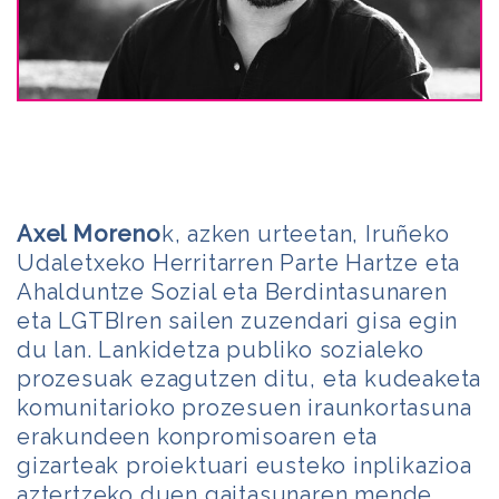
Axel Moreno
k, azken urteetan, Iruñeko
Udaletxeko Herritarren Parte Hartze eta
Ahalduntze Sozial eta Berdintasunaren
eta LGTBIren sailen zuzendari gisa egin
du lan. Lankidetza publiko sozialeko
prozesuak ezagutzen ditu, eta kudeaketa
komunitarioko prozesuen iraunkortasuna
erakundeen konpromisoaren eta
gizarteak proiektuari eusteko inplikazioa
aztertzeko duen gaitasunaren mende