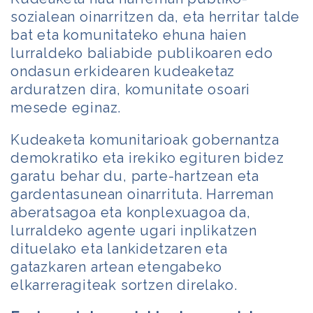
sozialean oinarritzen da, eta herritar talde
bat eta komunitateko ehuna haien
lurraldeko baliabide publikoaren edo
ondasun erkidearen kudeaketaz
arduratzen dira, komunitate osoari
mesede eginaz.
Kudeaketa komunitarioak gobernantza
demokratiko eta irekiko egituren bidez
garatu behar du, parte-hartzean eta
gardentasunean oinarrituta. Harreman
aberatsagoa eta konplexuagoa da,
lurraldeko agente ugari inplikatzen
dituelako eta lankidetzaren eta
gatazkaren artean etengabeko
elkarreragiteak sortzen direlako.