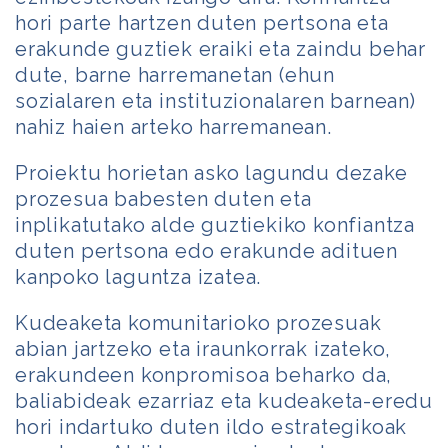
hori parte hartzen duten pertsona eta
erakunde guztiek eraiki eta zaindu behar
dute, barne harremanetan (ehun
sozialaren eta instituzionalaren barnean)
nahiz haien arteko harremanean.
Proiektu horietan asko lagundu dezake
prozesua babesten duten eta
inplikatutako alde guztiekiko konfiantza
duten pertsona edo erakunde adituen
kanpoko laguntza izatea.
Kudeaketa komunitarioko prozesuak
abian jartzeko eta iraunkorrak izateko,
erakundeen konpromisoa beharko da,
baliabideak ezarriaz eta kudeaketa-eredu
hori indartuko duten ildo estrategikoak