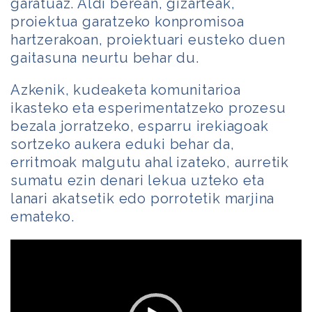
garatuaz. Aldi berean, gizarteak,
proiektua garatzeko konpromisoa
hartzerakoan, proiektuari eusteko duen
gaitasuna neurtu behar du.
Azkenik, kudeaketa komunitarioa
ikasteko eta esperimentatzeko prozesu
bezala jorratzeko, esparru irekiagoak
sortzeko aukera eduki behar da,
erritmoak malgutu ahal izateko, aurretik
sumatu ezin denari lekua uzteko eta
lanari akatsetik edo porrotetik marjina
emateko.
Bideo
erreproduzigailua