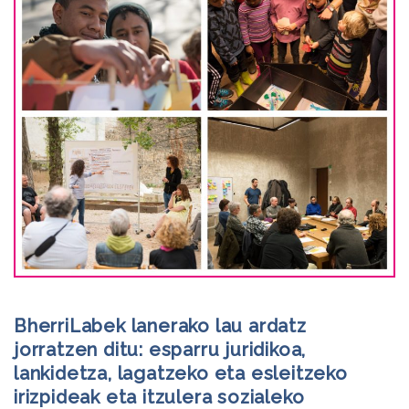
BherriLabek lanerako lau ardatz
jorratzen ditu: esparru juridikoa,
lankidetza, lagatzeko eta esleitzeko
irizpideak eta itzulera sozialeko