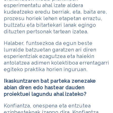
esperimentatu ahal izate aldera
kudeatzeko eredu berriak, eta, baita ere,
prozesu horiek lehen etapetan erraztu,
bultzatu eta bitartekari lanak egingo
dituzten pertsonak tartean izatea.
Halaber, funtsezkoa da egun beste
lurralde batzuetan garatzen ari diren
esperientziak ezagutzea eta haiekin
antolatzea adimen kolektiboa errentagarri
egiteko praktika horien inguruan.
Ikaskuntzaren bat parteka zenezake
abian diren edo hastear dauden
proiektuei lagundu ahal izateko?
Konfiantza, onespena eta entzutea
ezinbestekoak izango dira. Konfiantza