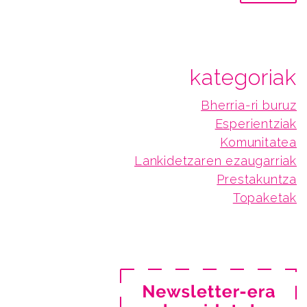
kategoriak
Bherria-ri buruz
Esperientziak
Komunitatea
Lankidetzaren ezaugarriak
Prestakuntza
Topaketak