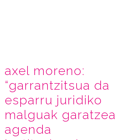
axel moreno:
“garrantzitsua da
esparru juridiko
malguak garatzea
agenda