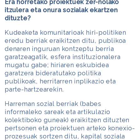
Era horretako proiektuek zer-nolako
itzulera eta onura sozialak ekartzen
dituzte?
Kudeaketa komunitarioak hiri-politiken
eredu berriak eraikitzen ditu, publikoa
denaren inguruan kontzeptu berria
garatzeagatik, esfera instituzionalera
mugatu gabe; hiriaren eskubidea
garatzera bideratutako politika
publikoak, herritarren inplikazio eta
parte-hartzearekin.
Harreman sozial berriak (babes
informaleko sareak eta artikulazio
kolektiboko guneak) eraikitzen dituzten
pertsonen eta proiektuen arteko konexio-
prozesuak sortzen ditu, kapital soziala