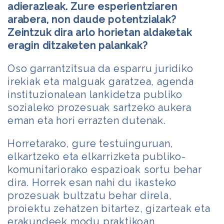
adierazleak. Zure esperientziaren
arabera, non daude potentzialak?
Zeintzuk dira arlo horietan aldaketak
eragin ditzaketen palankak?
Oso garrantzitsua da esparru juridiko
irekiak eta malguak garatzea, agenda
instituzionalean lankidetza publiko
sozialeko prozesuak sartzeko aukera
eman eta hori errazten dutenak.
Horretarako, gure testuinguruan,
elkartzeko eta elkarrizketa publiko-
komunitariorako espazioak sortu behar
dira. Horrek esan nahi du ikasteko
prozesuak bultzatu behar direla,
proiektu zehatzen bitartez, gizarteak eta
erakundeek modu praktikoan