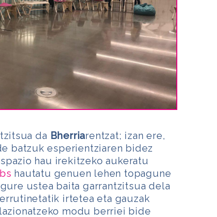
tzitsua da
Bherria
rentzat; izan ere,
ide batzuk esperientziaren bidez
spazio hau irekitzeko aukeratu
abs
hautatu genuen lehen topagune
 gure ustea baita garrantzitsua dela
rrutinetatik irtetea eta gauzak
rlazionatzeko modu berriei bide