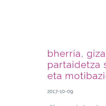
bherria, giz
partaidetza
eta motibaz
2017-10-09