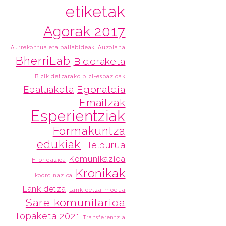
etiketak
Agorak 2017
Aurrekontua eta baliabideak
Auzolana
BherriLab
Bideraketa
Bizikidetzarako bizi-espazioak
Egonaldia
Ebaluaketa
Emaitzak
Esperientziak
Formakuntza
edukiak
Helburua
Komunikazioa
Hibridazioa
Kronikak
koordinazioa
Lankidetza
Lankidetza-modua
Sare komunitarioa
Topaketa 2021
Transferentzia