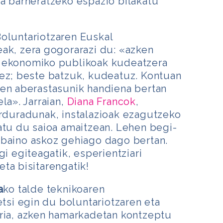
a barneratzeko espazio bilakatu
Boluntariotzaren Euskal
ak, zera gogorarazi du: «azken
e ekonomiko publikoak kudeatzera
nez; beste batzuk, kudeatuz. Kontuan
ien aberastasunik handiena bertan
la». Jarraian,
Diana Francok
,
rduradunak, instalazioak ezagutzeko
atu du saioa amaitzean. Lehen begi-
 baino askoz gehiago dago bertan.
gi egiteagatik, esperientziari
ta bisitarengatik!
a
ko talde teknikoaren
etsi egin du boluntariotzaren eta
oria, azken hamarkadetan kontzeptu