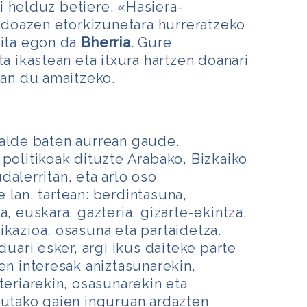
 helduz betiere. «Hasiera-
en doazen etorkizunetara hurreratzeko
kita egon da
Bherria
. Gure
ta ikastean eta itxura hartzen doanari
san du amaitzeko.
talde baten aurrean gaude.
 politikoak dituzte Arabako, Bizkaiko
dalerritan, eta arlo oso
 lan, tartean: berdintasuna,
a, euskara, gazteria, gizarte-ekintza,
ikazioa, osasuna eta partaidetza.
ari esker, argi ikus daiteke parte
en interesak aniztasunarekin,
teriarekin, osasunarekin eta
tutako gaien inguruan ardazten