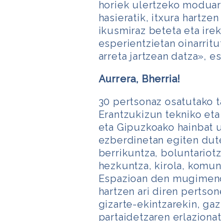
horiek ulertzeko moduari
hasieratik, itxura hartz
ikusmiraz beteta eta ire
esperientzietan oinarritu
arreta jartzean datza», e
Aurrera, Bherria!
30 pertsonaz osatutako 
Erantzukizun tekniko eta
eta Gipuzkoako hainbat u
ezberdinetan egiten dute
berrikuntza, boluntariotz
hezkuntza, kirola, komun
Espazioan den mugimendu
hartzen ari diren pertson
gizarte-ekintzarekin, gaz
partaidetzaren erlaziona