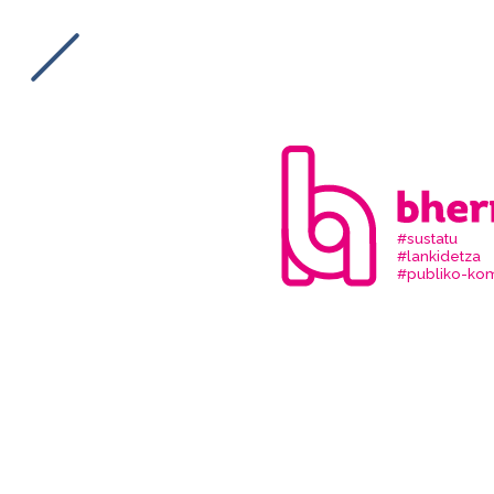
#sustatu
#lankidetza
#publiko-kom