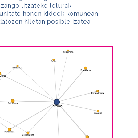
 izango litzateke loturak
omunitate honen kideek komunean
datozen hiletan posible izatea