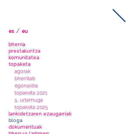
/
es
eu
bherria
prestakuntza
komunitatea
topaketa
agorak
bherrilab
egonaldia
topaketa 2021
5. urtemuga
topaketa 2025
lankidetzaren ezaugarriak
bloga
dokumentuak
bherr-ia (adimen