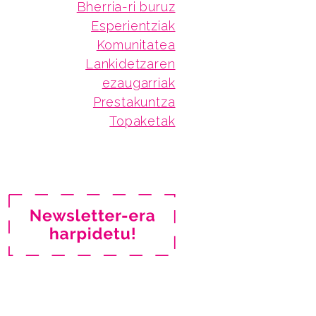
Bherria-ri buruz
Esperientziak
Komunitatea
Lankidetzaren
ezaugarriak
Prestakuntza
Topaketak