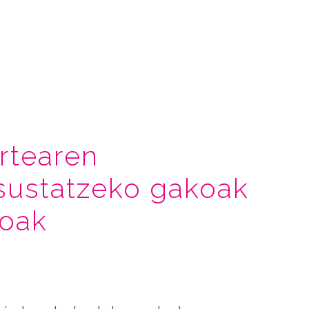
artearen
 sustatzeko gakoak
ioak