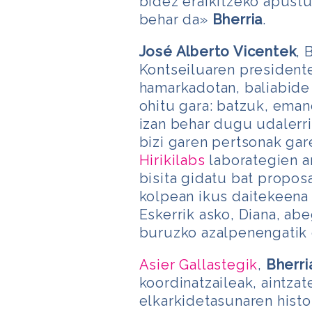
bidez eraikitzeko apustu
behar da»
Bherria
.
José Alberto Vicentek
, 
Kontseiluaren presidente
hamarkadotan, baliabid
ohitu gara: batzuk, ema
izan behar dugu udalerr
bizi garen pertsonak gare
Hirikilabs
laborategien a
bisita gidatu bat propos
kolpean ikus daitekeena
Eskerrik asko, Diana, abe
buruzko azalpenengatik e
Asier Gallastegik
,
Bherri
koordinatzaileak, aintzat
elkarkidetasunaren hist