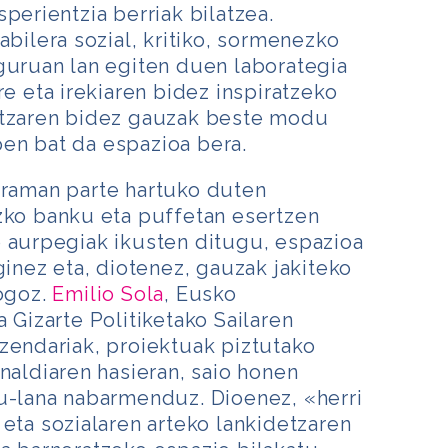
perientzia berriak bilatzea.
abilera sozial, kritiko, sormenezko
guruan lan egiten duen laborategia
re eta irekiaren bidez inspiratzeko
etzaren bidez gauzak beste modu
en bat da espazioa bera.
raman parte hartuko duten
zko banku eta puffetan esertzen
o aurpegiak ikusten ditugu, espazioa
ginez eta, diotenez, gauzak jakiteko
gogoz.
Emilio Sola
, Eusko
 Gizarte Politiketako Sailaren
zendariak, proiektuak piztutako
unaldiaren hasieran, saio honen
nu-lana nabarmenduz. Dioenez, «herri
 eta sozialaren arteko lankidetzaren