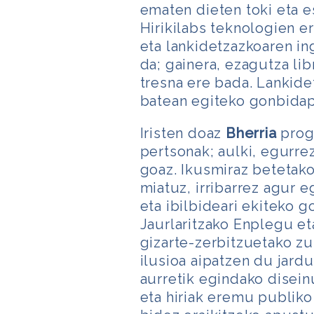
ematen dieten toki eta es
Hirikilabs teknologien er
eta lankidetzazkoaren in
da; gainera, ezagutza lib
tresna ere bada. Lankid
batean egiteko gonbidap
Iristen doaz
Bherria
prog
pertsonak; aulki, egurre
goaz. Ikusmiraz betetak
miatuz, irribarrez agur e
eta ibilbideari ekiteko 
Jaurlaritzako Enplegu eta
gizarte-zerbitzuetako zu
ilusioa aipatzen du jard
aurretik egindako disei
eta hiriak eremu publiko