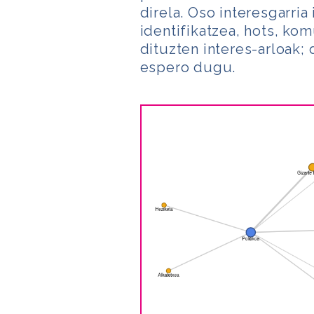
direla. Oso interesgarria
identifikatzea, hots, k
dituzten interes-arloak; 
espero dugu.