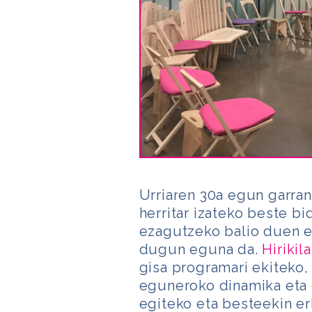
Urriaren 30a egun garran
herritar izateko beste b
ezagutzeko balio duen e
dugun eguna da.
Hirikil
gisa programari ekiteko,
eguneroko dinamika eta e
egiteko eta besteekin e