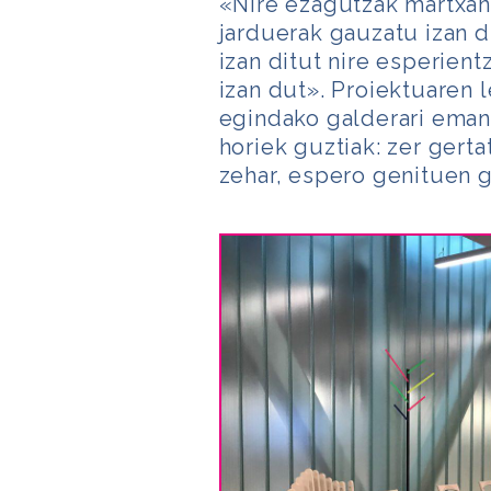
«Nire ezagutzak martxan 
jarduerak gauzatu izan d
izan ditut nire esperient
izan dut». Proiektuaren 
egindako galderari eman
horiek guztiak: zer gert
zehar, espero genituen 