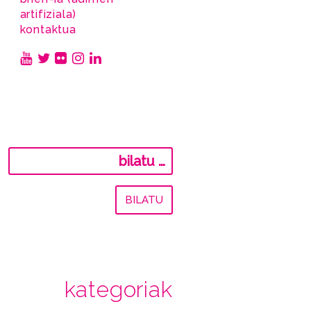
artifiziala)
kontaktua
Bilatu:
kategoriak