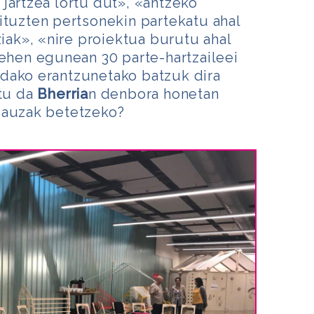
jartzea lortu dut», «antzeko
ituzten pertsonekin partekatu ahal
ziak», «nire proiektua burutu ahal
lehen egunean 30 parte-hartzaileei
dako erantzunetako batzuk dira
atu da
Bherria
n denbora honetan
gauzak betetzeko?