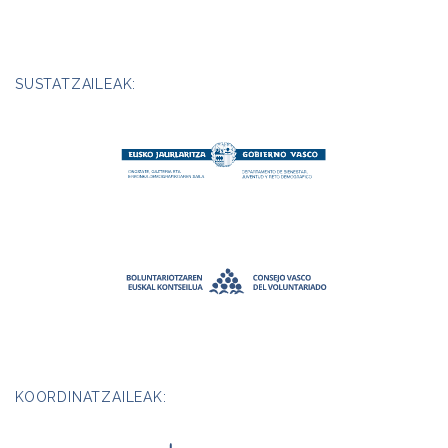
SUSTATZAILEAK:
KOORDINATZAILEAK: