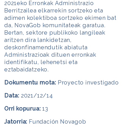
2021eko Erronkak Administrazio
Berritzailea elkarrekin sortzeko eta
adimen kolektiboa sortzeko ekimen bat
da, NovaGob komunitateak garatua.
Bertan, sektore publikoko langileak
aritzen dira lankidetzan,
deskonfinamendutik abiatuta
Administrazioak dituen erronkak
identifikatu, lehenetsi eta
eztabaidatzeko.
Dokumentu mota:
Proyecto investigado
Data:
2021/12/14
Orri kopurua:
13
Jatorria:
Fundación Novagob