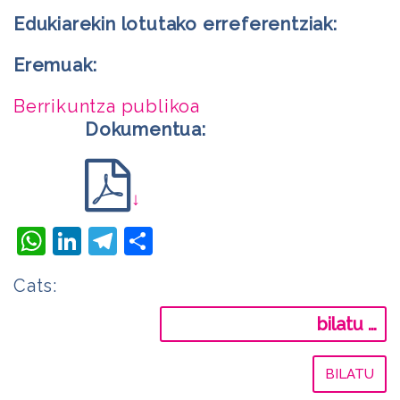
Edukiarekin lotutako erreferentziak:
Eremuak:
Berrikuntza publikoa
Dokumentua:
↓
WhatsApp
LinkedIn
Telegram
Share
Cats:
Bilatu: