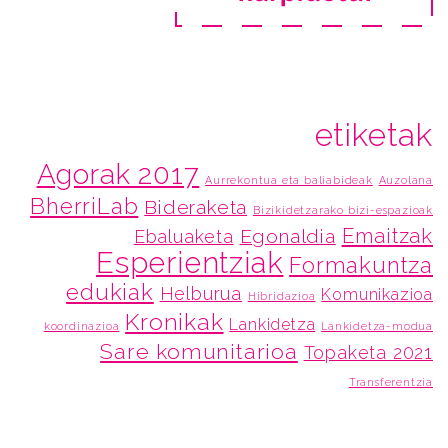
etiketak
Agorak 2017
Aurrekontua eta baliabideak
Auzolana
BherriLab
Bideraketa
Bizikidetzarako bizi-espazioak
Emaitzak
Egonaldia
Ebaluaketa
Esperientziak
Formakuntza
edukiak
Helburua
Komunikazioa
Hibridazioa
Kronikak
Lankidetza
koordinazioa
Lankidetza-modua
Sare komunitarioa
Topaketa 2021
Transferentzia