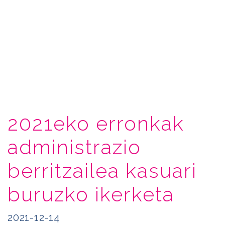
2021eko erronkak
administrazio
berritzailea kasuari
buruzko ikerketa
2021-12-14