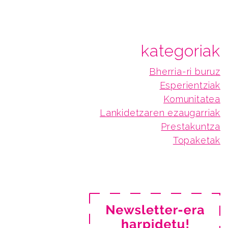
kategoriak
Bherria-ri buruz
Esperientziak
Komunitatea
Lankidetzaren ezaugarriak
Prestakuntza
Topaketak