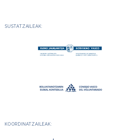
SUSTATZAILEAK:
KOORDINATZAILEAK: