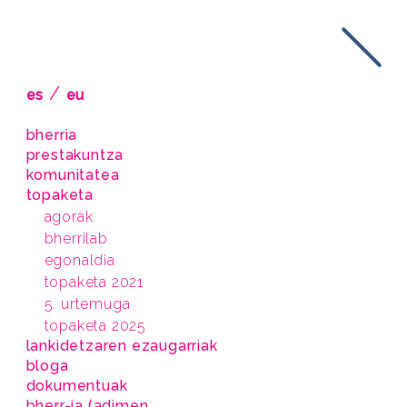
/
es
eu
bherria
prestakuntza
komunitatea
topaketa
agorak
bherrilab
egonaldia
topaketa 2021
5. urtemuga
topaketa 2025
lankidetzaren ezaugarriak
bloga
dokumentuak
bherr-ia (adimen