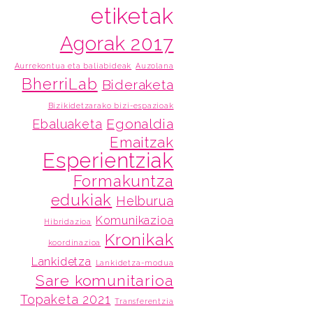
etiketak
Agorak 2017
Aurrekontua eta baliabideak
Auzolana
BherriLab
Bideraketa
Bizikidetzarako bizi-espazioak
Egonaldia
Ebaluaketa
Emaitzak
Esperientziak
Formakuntza
edukiak
Helburua
Komunikazioa
Hibridazioa
Kronikak
koordinazioa
Lankidetza
Lankidetza-modua
Sare komunitarioa
Topaketa 2021
Transferentzia