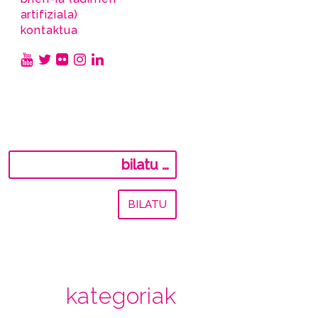
artifiziala)
kontaktua
Bilatu:
kategoriak