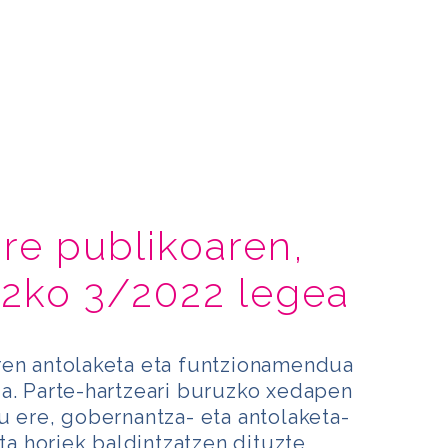
re publikoaren,
12ko 3/2022 legea
ren antolaketa eta funtzionamendua
ua. Parte-hartzeari buruzko xedapen
u ere, gobernantza- eta antolaketa-
eta horiek baldintzatzen dituzte