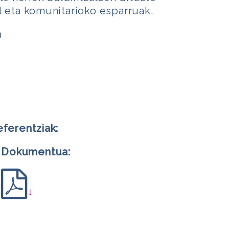
l eta komunitarioko esparruak.
a
eferentziak:
Dokumentua:
↓
m