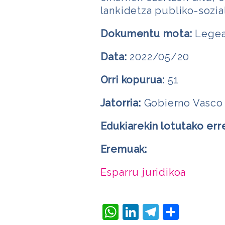
lankidetza publiko-sozia
Dokumentu mota:
Lege
Data:
2022/05/20
Orri kopurua:
51
Jatorria:
Gobierno Vasco
Edukiarekin lotutako err
Eremuak:
Esparru juridikoa
WhatsApp
LinkedIn
Telegra
Share