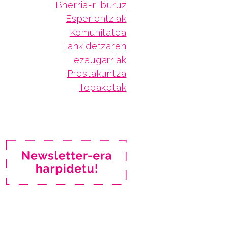
Bherria-ri buruz
Esperientziak
Komunitatea
Lankidetzaren
ezaugarriak
Prestakuntza
Topaketak