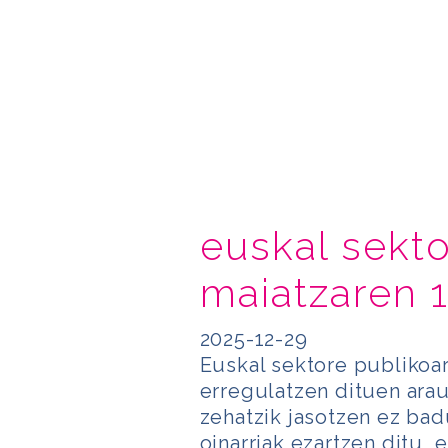
euskal sekto
maiatzaren 
2025-12-29
Euskal sektore publikoa
erregulatzen dituen ara
zehatzik jasotzen ez bad
oinarriak ezartzen ditu, 