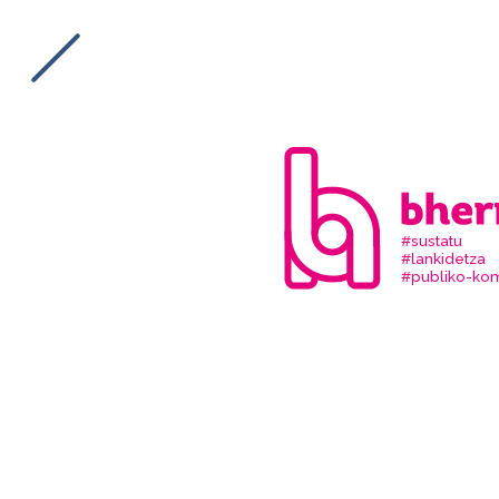
#sustatu
#lankidetza
#publiko-kom