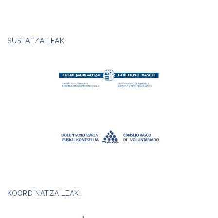
SUSTATZAILEAK:
KOORDINATZAILEAK: