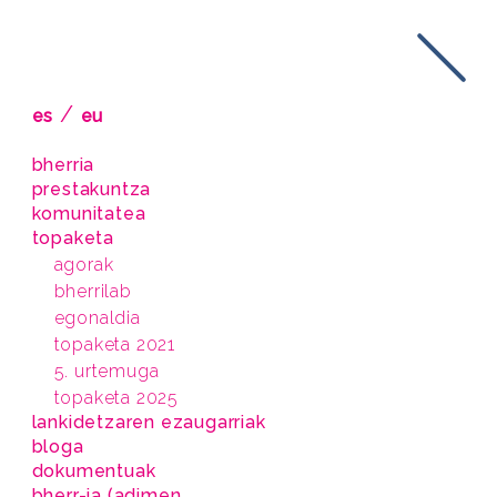
/
es
eu
bherria
prestakuntza
komunitatea
topaketa
agorak
bherrilab
egonaldia
topaketa 2021
5. urtemuga
topaketa 2025
lankidetzaren ezaugarriak
bloga
dokumentuak
bherr-ia (adimen