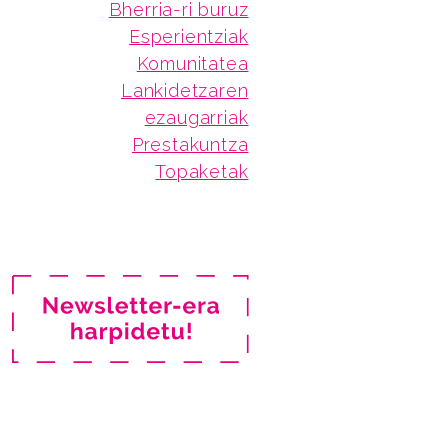
Bherria-ri buruz
Esperientziak
Komunitatea
Lankidetzaren
ezaugarriak
Prestakuntza
Topaketak