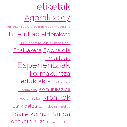
etiketak
Agorak 2017
Aurrekontua eta baliabideak
Auzolana
BherriLab
Bideraketa
Bizikidetzarako bizi-espazioak
Egonaldia
Ebaluaketa
Emaitzak
Esperientziak
Formakuntza
edukiak
Helburua
Komunikazioa
Hibridazioa
Kronikak
koordinazioa
Lankidetza
Lankidetza-modua
Sare komunitarioa
Topaketa 2021
Transferentzia