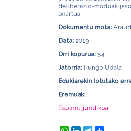
deliberazio-moduak jasot
onartua.
Dokumentu mota:
Araud
Data:
2019
Orri kopurua:
54
Jatorria:
Irungo Udala
Edukiarekin lotutako err
Eremuak:
Esparru juridikoa
WhatsApp
LinkedIn
Telegra
Share