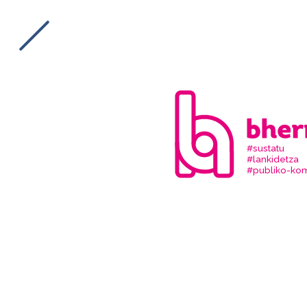
#sustatu
#lankidetza
#publiko-kom