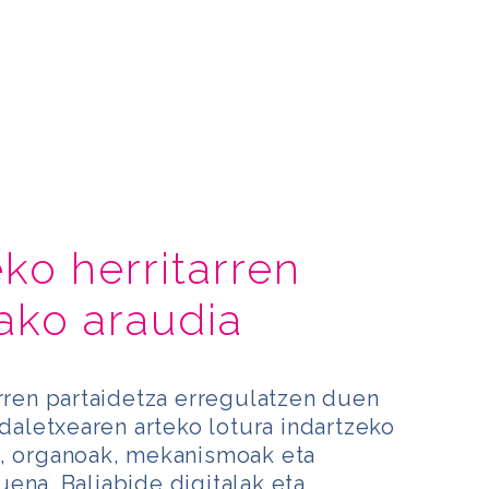
ko herritarren
ako araudia
arren partaidetza erregulatzen duen
udaletxearen arteko lotura indartzeko
k, organoak, mekanismoak eta
ena. Baliabide digitalak eta