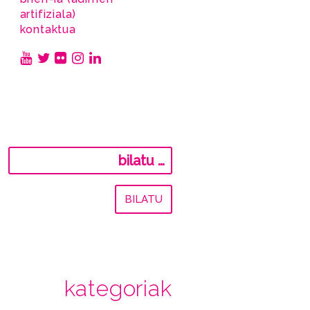
artifiziala)
kontaktua
Bilatu:
kategoriak