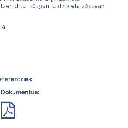
zen ditu. 2019an idatzia eta 2021ean
ia
eferentziak:
Dokumentua:
↓
m