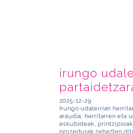
irungo udale
partaidetzar
2025-12-29
Irungo udalerrian herrit
araudia, herritarren eta 
eskubideak, printzipioa
prozedurak zehazten ditu