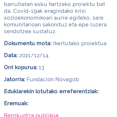
barrutietan esku hartzeko proiektu bat
da, Covid-19ak eragindako krisi
sozioekonomikoari aurre egiteko, sare
komunitarioan sakonduz eta epe luzera
sendotzea sustatuz.
Dokumentu mota:
Ikertutako proiektua
Data:
2021/12/14
Orri kopurua:
13
Jatorria:
Fundación Novagob
Edukiarekin lotutako erreferentziak:
Eremuak:
Berrikuntza publikoa