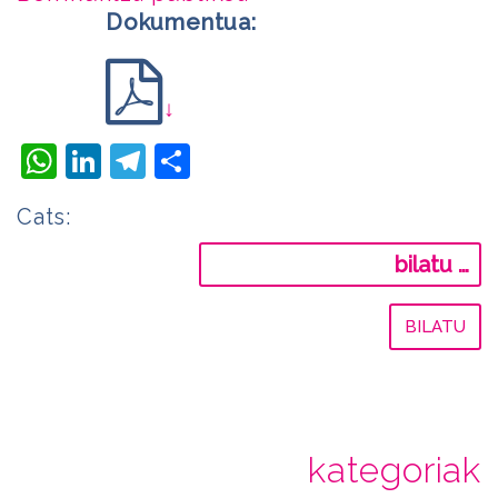
Dokumentua:
↓
WhatsApp
LinkedIn
Telegram
Share
Cats:
Bilatu:
kategoriak