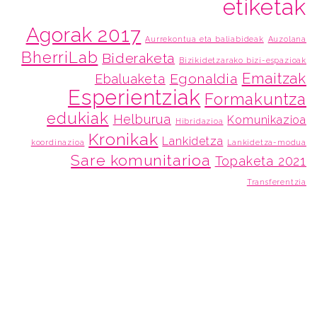
etiketak
Agorak 2017
Aurrekontua eta baliabideak
Auzolana
BherriLab
Bideraketa
Bizikidetzarako bizi-espazioak
Emaitzak
Egonaldia
Ebaluaketa
Esperientziak
Formakuntza
edukiak
Helburua
Komunikazioa
Hibridazioa
Kronikak
Lankidetza
koordinazioa
Lankidetza-modua
Sare komunitarioa
Topaketa 2021
Transferentzia