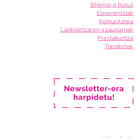
Bherria-ri buruz
Esperientziak
Komunitatea
Lankidetzaren ezaugarriak
Prestakuntza
Topaketak