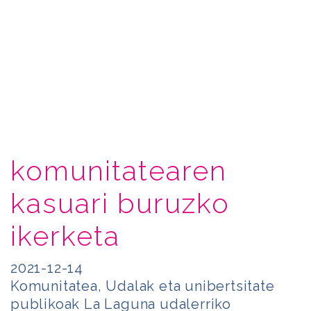
komunitatearen
kasuari buruzko
ikerketa
2021-12-14
Komunitatea, Udalak eta unibertsitate
publikoak La Laguna udalerriko