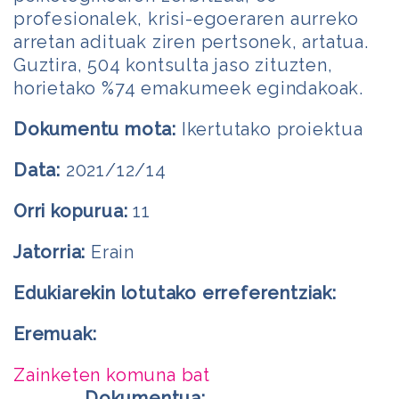
profesionalek, krisi-egoeraren aurreko
arretan adituak ziren pertsonek, artatua.
Guztira, 504 kontsulta jaso zituzten,
horietako %74 emakumeek egindakoak.
Dokumentu mota:
Ikertutako proiektua
Data:
2021/12/14
Orri kopurua:
11
Jatorria:
Erain
Edukiarekin lotutako erreferentziak:
Eremuak:
Zainketen komuna bat
Dokumentua: