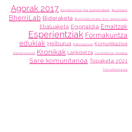
Agorak 2017
Aurrekontua eta baliabideak
Auzolana
BherriLab
Bideraketa
Bizikidetzarako bizi-espazioak
Emaitzak
Egonaldia
Ebaluaketa
Esperientziak
Formakuntza
edukiak
Helburua
Komunikazioa
Hibridazioa
Kronikak
Lankidetza
koordinazioa
Lankidetza-modua
Sare komunitarioa
Topaketa 2021
Transferentzia