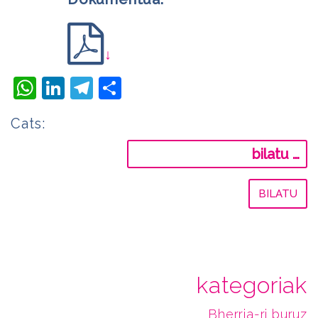
↓
WhatsApp
LinkedIn
Telegram
Share
Cats:
Bilatu:
kategoriak
Bherria-ri buruz