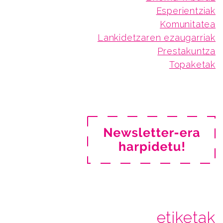
Esperientziak
Komunitatea
Lankidetzaren ezaugarriak
Prestakuntza
Topaketak
etiketak