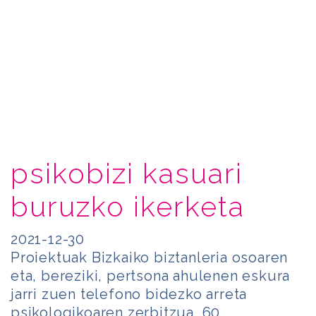
psikobizi kasuari
buruzko ikerketa
2021-12-30
Proiektuak Bizkaiko biztanleria osoaren
eta, bereziki, pertsona ahulenen eskura
jarri zuen telefono bidezko arreta
psikologikoaren zerbitzua, 60