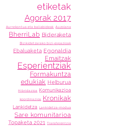
etiketak
Agorak 2017
Aurrekontua eta baliabideak
Auzolana
BherriLab
Bideraketa
Bizikidetzarako bizi-espazioak
Egonaldia
Ebaluaketa
Emaitzak
Esperientziak
Formakuntza
edukiak
Helburua
Komunikazioa
Hibridazioa
Kronikak
koordinazioa
Lankidetza
Lankidetza-modua
Sare komunitarioa
Topaketa 2021
Transferentzia