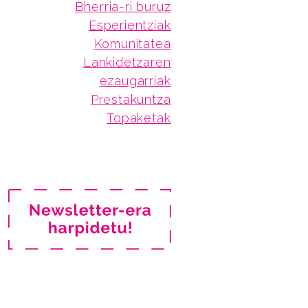
Bherria-ri buruz
Esperientziak
Komunitatea
Lankidetzaren
ezaugarriak
Prestakuntza
Topaketak