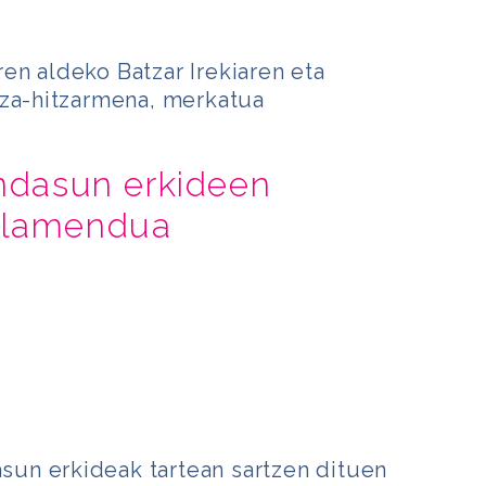
n aldeko Batzar Irekiaren eta
tza-hitzarmena, merkatua
ondasun erkideen
elamendua
asun erkideak tartean sartzen dituen