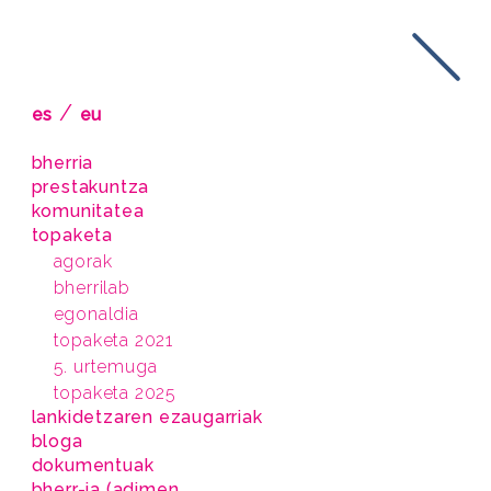
/
es
eu
bherria
prestakuntza
komunitatea
topaketa
agorak
bherrilab
egonaldia
topaketa 2021
5. urtemuga
topaketa 2025
lankidetzaren ezaugarriak
bloga
dokumentuak
bherr-ia (adimen