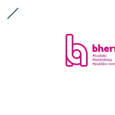
#sustatu
#lankidetza
#publiko-kom