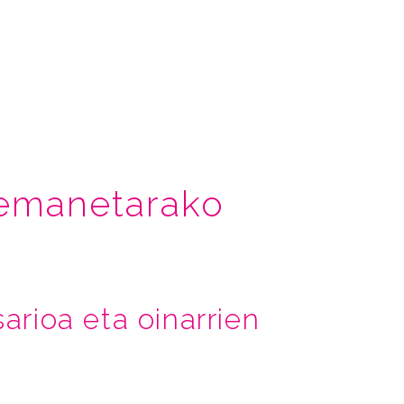
emanetarako
sarioa eta oinarrien