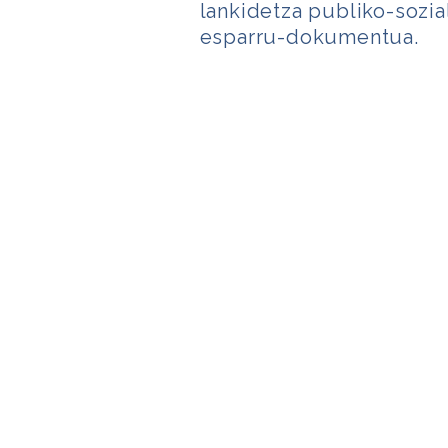
lankidetza publiko-sozi
esparru-dokumentua.