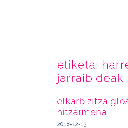
etiketa:
harr
jarraibideak
elkarbizitza glo
hitzarmena
2018-12-13