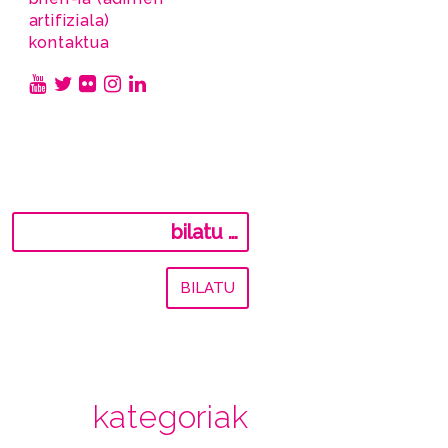
artifiziala)
kontaktua
Bilatu:
kategoriak