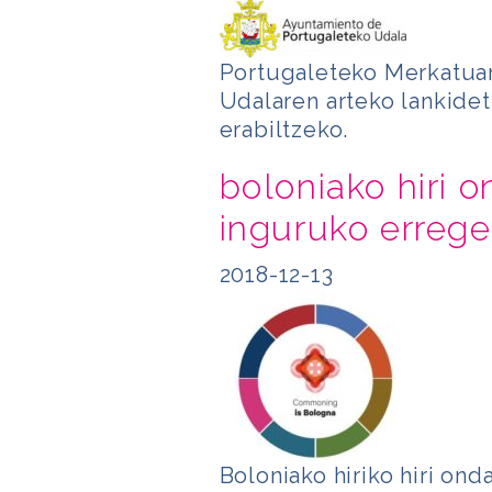
Portugaleteko Merkatuare
Udalaren arteko lankide
erabiltzeko.
boloniako hiri 
inguruko erreg
2018-12-13
Boloniako hiriko hiri ond