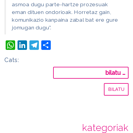
asmoa dugu parte-hartze prozesuak
eman dituen ondorioak. Horretaz gain,
komunikazio kanpaina zabal bat ere gure
jomugan dugu”.
WhatsApp
LinkedIn
Telegram
Share
Cats:
Bilatu:
kategoriak