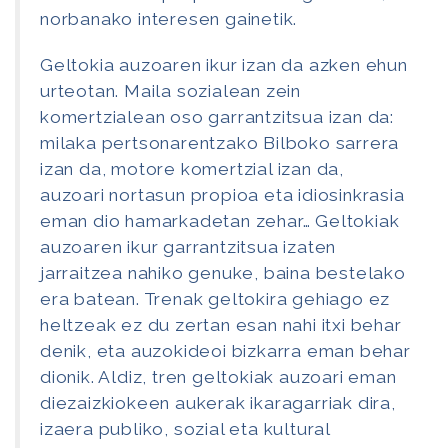
norbanako interesen gainetik.
Geltokia auzoaren ikur izan da azken ehun
urteotan. Maila sozialean zein
komertzialean oso garrantzitsua izan da:
milaka pertsonarentzako Bilboko sarrera
izan da, motore komertzial izan da,
auzoari nortasun propioa eta idiosinkrasia
eman dio hamarkadetan zehar… Geltokiak
auzoaren ikur garrantzitsua izaten
jarraitzea nahiko genuke, baina bestelako
era batean. Trenak geltokira gehiago ez
heltzeak ez du zertan esan nahi itxi behar
denik, eta auzokideoi bizkarra eman behar
dionik. Aldiz, tren geltokiak auzoari eman
diezaizkiokeen aukerak ikaragarriak dira,
izaera publiko, sozial eta kultural