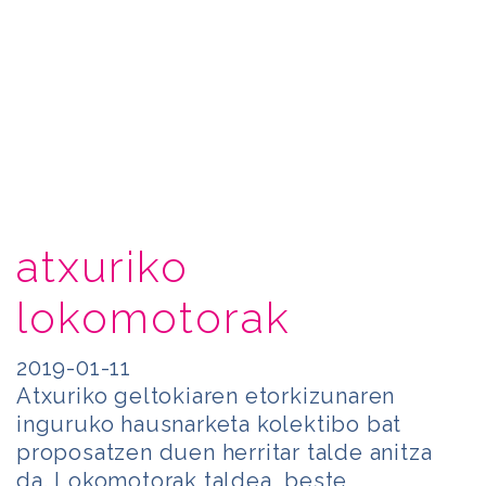
atxuriko
lokomotorak
2019-01-11
Atxuriko geltokiaren etorkizunaren
inguruko hausnarketa kolektibo bat
proposatzen duen herritar talde anitza
da. Lokomotorak taldea, beste