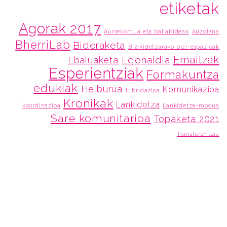
etiketak
Agorak 2017
Aurrekontua eta baliabideak
Auzolana
BherriLab
Bideraketa
Bizikidetzarako bizi-espazioak
Emaitzak
Egonaldia
Ebaluaketa
Esperientziak
Formakuntza
edukiak
Helburua
Komunikazioa
Hibridazioa
Kronikak
Lankidetza
koordinazioa
Lankidetza-modua
Sare komunitarioa
Topaketa 2021
Transferentzia