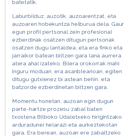
batetatik.
Laburbilduz, auzotik, auzoarentzat, eta
auzoaren hobekuntza helburua dela. Gaur
egun profil pertsonal zein profesional
ezberdinak osatzen ditugun pertsonak
osatzen dugu lantaldea, eta era finko eta
jarraikor batean biltzen gara lana aurrera
atera ahal izateko. Bilera orokorrak mahi
inguru moduan, era asanblearioan, egiten
ditugu gutxienez bi astean behin, eta
batzorde ezberdinetan biltzen gara.
Momentu honetan, auzoan egin dugun
parte-hartze prozesu zabal baten
txostena Bilboko Udaletxeko hirigintzako
arduradunei helarazi eta aurkeztekotan
gara. Era berean, auzoan ere zabaltzeko