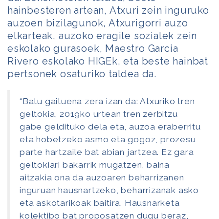
hainbesteren artean, Atxuri zein inguruko
auzoen bizilagunok, Atxurigorri auzo
elkarteak, auzoko eragile sozialek zein
eskolako gurasoek, Maestro Garcia
Rivero eskolako HIGEk, eta beste hainbat
pertsonek osaturiko taldea da.
“Batu gaituena zera izan da: Atxuriko tren
geltokia, 2019ko urtean tren zerbitzu
gabe geldituko dela eta, auzoa eraberritu
eta hobetzeko asmo eta gogoz, prozesu
parte hartzaile bat abian jartzea. Ez gara
geltokiari bakarrik mugatzen, baina
aitzakia ona da auzoaren beharrizanen
inguruan hausnartzeko, beharrizanak asko
eta askotarikoak baitira. Hausnarketa
kolektibo bat proposatzen dugu beraz,