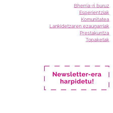
Bherria-ri buruz
Esperientziak
Komunitatea
Lankidetzaren ezaugarriak
Prestakuntza
Topaketak