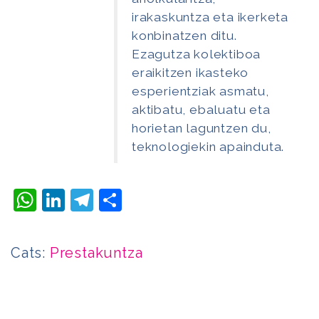
irakaskuntza eta ikerketa
konbinatzen ditu.
Ezagutza kolektiboa
eraikitzen ikasteko
esperientziak asmatu,
aktibatu, ebaluatu eta
horietan laguntzen du,
teknologiekin apainduta.
WhatsApp
LinkedIn
Telegram
Share
Cats:
Prestakuntza