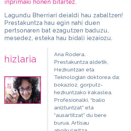
inprimaki honen bitartez
.
Lagundu Bherriari deialdi hau zabaltzen!
Prestakuntza hau egin nahi duen
pertsonaren bat ezagutzen baduzu,
mesedez, esteka hau bidali iezaiozu.
Ana Rodera.
hizlaria
Prestakuntza aldetik,
Hezkuntzan eta
Teknologian doktorea da;
bokazioz, gorputz-
hezkuntzako irakaslea.
Profesionalki, “balio
aniztuntzat” eta
“ausartitzat” du bere
burua. Artisau
aholkularitza,