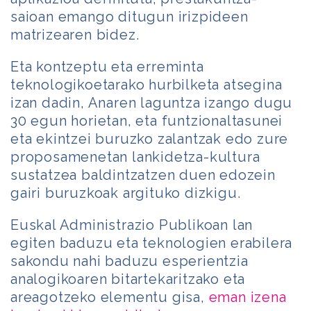
saioan emango ditugun irizpideen
matrizearen bidez.
Eta kontzeptu eta erreminta
teknologikoetarako hurbilketa atsegina
izan dadin, Anaren laguntza izango dugu
30 egun horietan, eta funtzionaltasunei
eta ekintzei buruzko zalantzak edo zure
proposamenetan lankidetza-kultura
sustatzea baldintzatzen duen edozein
gairi buruzkoak argituko dizkigu.
Euskal Administrazio Publikoan lan
egiten baduzu eta teknologien erabilera
sakondu nahi baduzu esperientzia
analogikoaren bitartekaritzako eta
areagotzeko elementu gisa,
eman izena