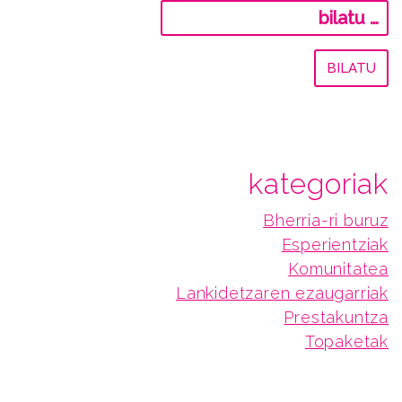
Bilatu:
kategoriak
Bherria-ri buruz
Esperientziak
Komunitatea
Lankidetzaren ezaugarriak
Prestakuntza
Topaketak