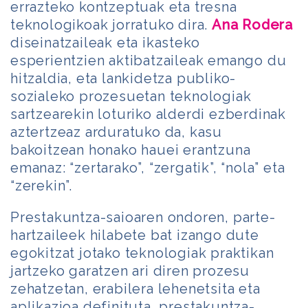
errazteko kontzeptuak eta tresna
teknologikoak jorratuko dira.
Ana Rodera
diseinatzaileak eta ikasteko
esperientzien aktibatzaileak emango du
hitzaldia, eta lankidetza publiko-
sozialeko prozesuetan teknologiak
sartzearekin loturiko alderdi ezberdinak
aztertzeaz arduratuko da, kasu
bakoitzean honako hauei erantzuna
emanaz: “zertarako”, “zergatik”, “nola” eta
“zerekin”.
Prestakuntza-saioaren ondoren, parte-
hartzaileek hilabete bat izango dute
egokitzat jotako teknologiak praktikan
jartzeko garatzen ari diren prozesu
zehatzetan, erabilera lehenetsita eta
aplikazioa definituta, prestakuntza-