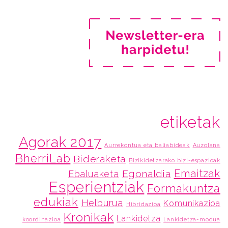
etiketak
Agorak 2017
Aurrekontua eta baliabideak
Auzolana
BherriLab
Bideraketa
Bizikidetzarako bizi-espazioak
Emaitzak
Egonaldia
Ebaluaketa
Esperientziak
Formakuntza
edukiak
Helburua
Komunikazioa
Hibridazioa
Kronikak
Lankidetza
koordinazioa
Lankidetza-modua