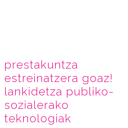
prestakuntza
estreinatzera goaz!
lankidetza publiko-
sozialerako
teknologiak