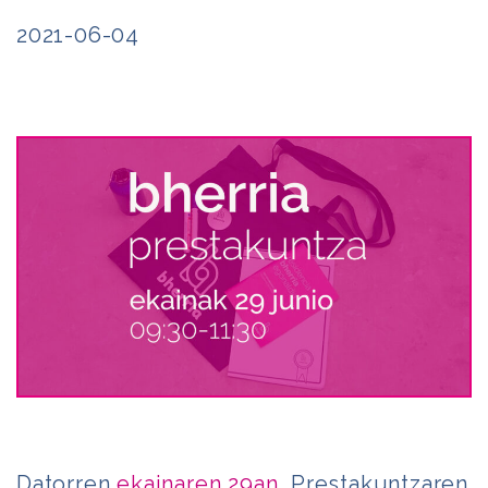
2021-06-04
Datorren
ekainaren 29an
, Prestakuntzaren