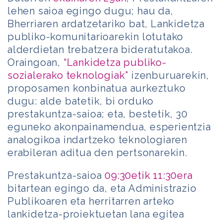
lehen saioa egingo dugu; hau da,
Bherriaren ardatzetariko bat, Lankidetza
publiko-komunitarioarekin lotutako
alderdietan trebatzera bideratutakoa.
Oraingoan,
“Lankidetza publiko-
sozialerako teknologiak”
izenburuarekin,
proposamen konbinatua aurkeztuko
dugu: alde batetik, bi orduko
prestakuntza-saioa; eta, bestetik, 30
eguneko akonpainamendua, esperientzia
analogikoa indartzeko teknologiaren
erabileran aditua den pertsonarekin.
Prestakuntza-saioa
09:30etik 11:30era
bitartean egingo da, eta Administrazio
Publikoaren eta herritarren arteko
lankidetza-proiektuetan lana egitea