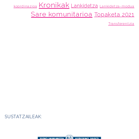
Kronikak
Lankidetza
koordinazioa
Lankidetza-modua
Sare komunitarioa
Topaketa 2021
Transferentzia
SUSTATZAILEAK: