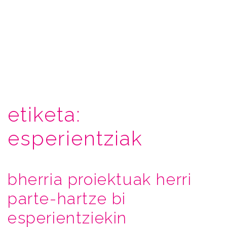
etiketa:
esperientziak
bherria proiektuak herri
parte-hartze bi
esperientziekin