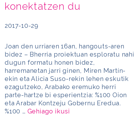
konektatzen du
2017-10-29
Joan den urriaren 16an, hangouts-aren
bidez – Bherria proiektuan esploratu nahi
dugun formatu honen bidez,
harremanetan jarri ginen, Miren Martín-
ekin eta Alicia Suso-rekin lehen eskutik
ezagutzeko, Arabako eremuko herri
parte-hartze bi esperientzia: %100 Oion
eta Arabar Kontzeju Gobernu Eredua.
%100 …
Gehiago ikusi