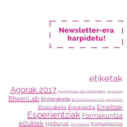
etiketak
Agorak 2017
Aurrekontua eta baliabideak
Auzolana
BherriLab
Bideraketa
Bizikidetzarako bizi-espazioak
Emaitzak
Egonaldia
Ebaluaketa
Esperientziak
Formakuntza
edukiak
Helburua
Komunikazioa
Hibridazioa