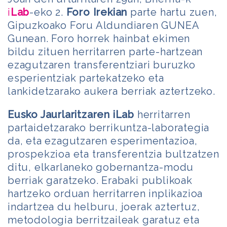
i
Lab
-eko 2.
Foro Irekian
parte hartu zuen,
Gipuzkoako Foru Aldundiaren GUNEA
Gunean. Foro horrek hainbat ekimen
bildu zituen herritarren parte-hartzean
ezagutzaren transferentziari buruzko
esperientziak partekatzeko eta
lankidetzarako aukera berriak aztertzeko.
Eusko Jaurlaritzaren iLab
herritarren
partaidetzarako berrikuntza-laborategia
da, eta ezagutzaren esperimentazioa,
prospekzioa eta transferentzia bultzatzen
ditu, elkarlaneko gobernantza-modu
berriak garatzeko. Erabaki publikoak
hartzeko orduan herritarren inplikazioa
indartzea du helburu, joerak aztertuz,
metodologia berritzaileak garatuz eta