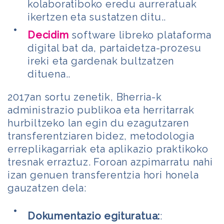
kolaboratiboko eredu aurreratuak
ikertzen eta sustatzen ditu..
Decidim
software libreko plataforma
digital bat da, partaidetza-prozesu
ireki eta gardenak bultzatzen
dituena..
2017an sortu zenetik, Bherria-k
administrazio publikoa eta herritarrak
hurbiltzeko lan egin du ezagutzaren
transferentziaren bidez, metodologia
erreplikagarriak eta aplikazio praktikoko
tresnak erraztuz. Foroan azpimarratu nahi
izan genuen transferentzia hori honela
gauzatzen dela:
Dokumentazio egituratua:
: