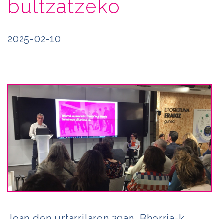
bultzatzeko
2025-02-10
Joan den urtarrilaren 29an, Bherria-k