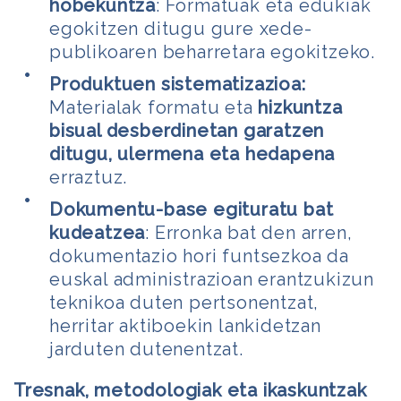
hobekuntza
: Formatuak eta edukiak
egokitzen ditugu gure xede-
publikoaren beharretara egokitzeko.
Produktuen sistematizazioa:
Materialak formatu eta
hizkuntza
bisual desberdinetan garatzen
ditugu, ulermena eta hedapena
erraztuz.
Dokumentu-base egituratu bat
kudeatzea
: Erronka bat den arren,
dokumentazio hori funtsezkoa da
euskal administrazioan erantzukizun
teknikoa duten pertsonentzat,
herritar aktiboekin lankidetzan
jarduten dutenentzat.
Tresnak, metodologiak eta ikaskuntzak