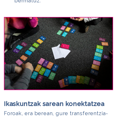
bermatuz.
Ikaskuntzak sarean konektatzea
Foroak, era berean, gure transferentzia-