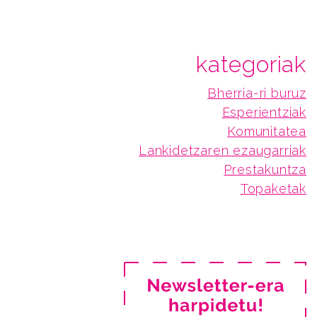
kategoriak
Bherria-ri buruz
Esperientziak
Komunitatea
Lankidetzaren ezaugarriak
Prestakuntza
Topaketak