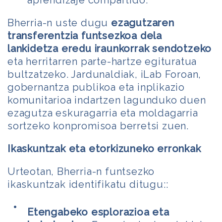
Bherria-n uste dugu
ezagutzaren
transferentzia funtsezkoa dela
lankidetza eredu iraunkorrak sendotzeko
eta herritarren parte-hartze egituratua
bultzatzeko. Jardunaldiak, iLab Foroan,
gobernantza publikoa eta inplikazio
komunitarioa indartzen lagunduko duen
ezagutza eskuragarria eta moldagarria
sortzeko konpromisoa berretsi zuen.
Ikaskuntzak eta etorkizuneko erronkak
Urteotan, Bherria-n funtsezko
ikaskuntzak identifikatu ditugu::
Etengabeko esplorazioa eta