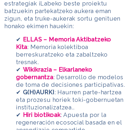
estrategiak iLabeko beste proiektu
batzuekin partekatzeko aukera eman
zigun, eta truke-aukerak sortu genituen
honako ekimen hauekin:
✔
ELLAS – Memoria Aktibatzeko
Kita
: Memoria kolektiboa
berreskuratzeko eta zabaltzeko
tresnak.
✔
Wikikrazia – Elkarlaneko
gobernantza
: Desarrollo de modelos
de toma de decisiones participativas.
✔
G(H)AURKI
: Haurren parte-hartzea
eta prozesu horiek toki-gobernuetan
instituzionalizatzea..
✔
Hiri biotikoak
: Apuesta por la
regeneración ecosocial basada en el
aprendizaje compartido.