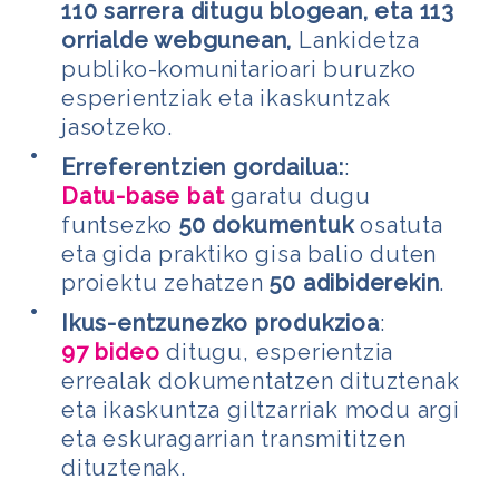
110 sarrera ditugu blogean, eta 113
orrialde webgunean,
Lankidetza
publiko-komunitarioari buruzko
esperientziak eta ikaskuntzak
jasotzeko.
Erreferentzien gordailua:
:
Datu-base bat
garatu dugu
funtsezko
50 dokumentuk
osatuta
eta gida praktiko gisa balio duten
proiektu zehatzen
50 adibiderekin
.
Ikus-entzunezko produkzioa
:
97 bideo
ditugu, esperientzia
errealak dokumentatzen dituztenak
eta ikaskuntza giltzarriak modu argi
eta eskuragarrian transmititzen
dituztenak.