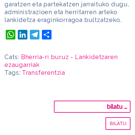
garatzen eta partekatzen jarraituko dugu,
administrazioen eta herritarren arteko
lankidetza eraginkorragoa bultzatzeko.
WhatsApp
LinkedIn
Telegram
Share
Cats:
Bherria-ri buruz
-
Lankidetzaren
ezaugarriak
Tags:
Transferentzia
Bilatu: