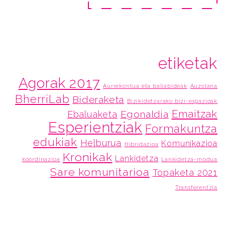
etiketak
Agorak 2017
Aurrekontua eta baliabideak
Auzolana
BherriLab
Bideraketa
Bizikidetzarako bizi-espazioak
Emaitzak
Egonaldia
Ebaluaketa
Esperientziak
Formakuntza
edukiak
Helburua
Komunikazioa
Hibridazioa
Kronikak
Lankidetza
koordinazioa
Lankidetza-modua
Sare komunitarioa
Topaketa 2021
Transferentzia