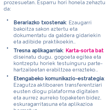
prozesuetan. Esparru hori honela zehaztu
da:
Berariazko txostenak
: Ezaugarri
bakoitza sakon aztertu eta
dokumentatu da galdera gidariekin
eta adibide praktikoekin..
Tresna aplikagarriak
:
Karta-sorta bat
diseinatu dugu, gogoeta egitea eta
kontzeptu horiek testuinguru parte-
hartzaileetan erabiltzea errazteko..
Etengabeko komunikazio-estrategia
:
Ezagutza aktiboaren transferentziari
eusten diogu plataforma digitalen
eta aurrez aurreko topaketen bidez,
eskuragarritasuna eta aplikazioa