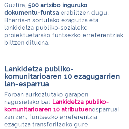
Guztira,
500 artxibo inguruko
dokumentu-funtsa
erabiltzen dugu,
Bherria-n sortutako ezagutza eta
lankidetza publiko-sozialeko
proiektuetarako funtsezko erreferentziak
biltzen dituena.
Lankidetza publiko-
komunitarioaren 10 ezagugarrien
lan-esparrua
Foroan aurkeztutako garapen
nagusietako bat
Lankidetza publiko-
komunitarioaren 10 atributuen
esparruai
zan zen, funtsezko erreferentzia
ezagutza transferitzeko gure