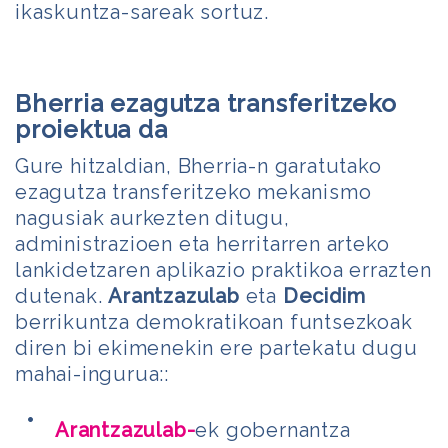
ikaskuntza-sareak sortuz.
Bherria ezagutza transferitzeko
proiektua da
Gure hitzaldian, Bherria-n garatutako
ezagutza transferitzeko mekanismo
nagusiak aurkezten ditugu,
administrazioen eta herritarren arteko
lankidetzaren aplikazio praktikoa errazten
dutenak.
Arantzazulab
eta
Decidim
berrikuntza demokratikoan funtsezkoak
diren bi ekimenekin ere partekatu dugu
mahai-ingurua::
Arantzazulab-
ek gobernantza