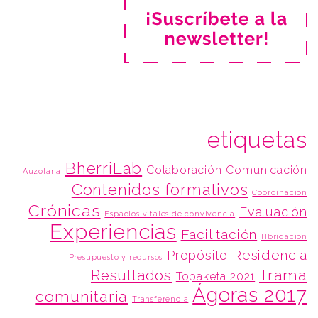
etiquetas
BherriLab
Colaboración
Comunicación
Auzolana
Contenidos formativos
Coordinación
Crónicas
Evaluación
Espacios vitales de convivencia
Experiencias
Facilitación
Hbridación
Residencia
Propósito
Presupuesto y recursos
Trama
Resultados
Topaketa 2021
Ágoras 2017
comunitaria
Transferencia