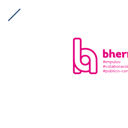
#impulso
#colaboraci
#público-com