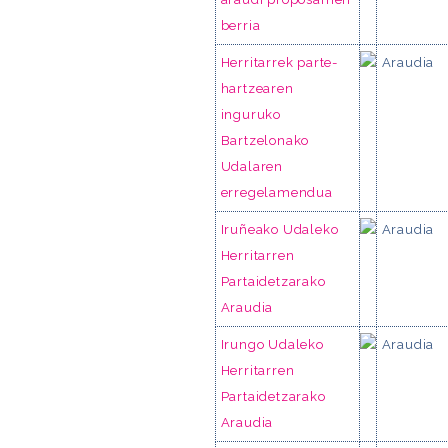
berria
Herritarrek parte-
Araudia
hartzearen
inguruko
Bartzelonako
Udalaren
erregelamendua
Iruñeako Udaleko
Araudia
Herritarren
Partaidetzarako
Araudia
Irungo Udaleko
Araudia
Herritarren
Partaidetzarako
Araudia