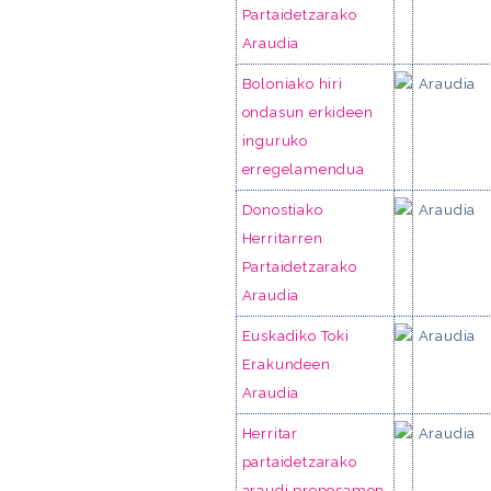
Partaidetzarako
Araudia
Boloniako hiri
Araudia
ondasun erkideen
inguruko
erregelamendua
Donostiako
Araudia
Herritarren
Partaidetzarako
Araudia
Euskadiko Toki
Araudia
Erakundeen
Araudia
Herritar
Araudia
partaidetzarako
araudi proposamen