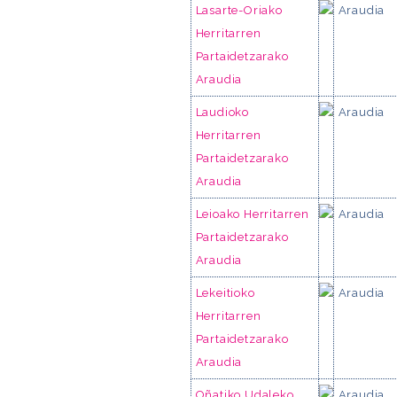
Lasarte-Oriako
Araudia
Herritarren
Partaidetzarako
Araudia
Laudioko
Araudia
Herritarren
Partaidetzarako
Araudia
Leioako Herritarren
Araudia
Partaidetzarako
Araudia
Lekeitioko
Araudia
Herritarren
Partaidetzarako
Araudia
Oñatiko Udaleko
Araudia