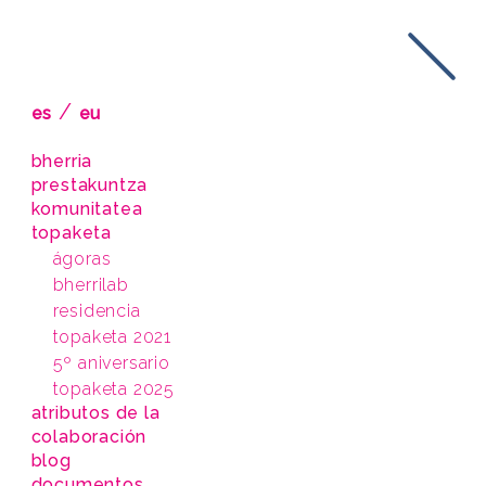
/
es
eu
bherria
prestakuntza
komunitatea
topaketa
ágoras
bherrilab
residencia
topaketa 2021
5º aniversario
topaketa 2025
atributos de la
colaboración
blog
documentos