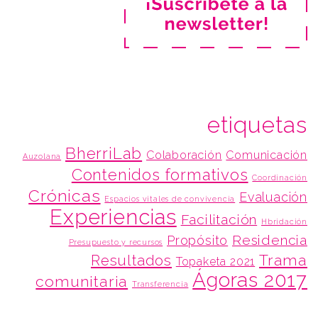
etiquetas
BherriLab
Colaboración
Comunicación
Auzolana
Contenidos formativos
Coordinación
Crónicas
Evaluación
Espacios vitales de convivencia
Experiencias
Facilitación
Hbridación
Residencia
Propósito
Presupuesto y recursos
Trama
Resultados
Topaketa 2021
Ágoras 2017
comunitaria
Transferencia