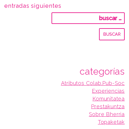
navegación
entradas siguientes
Buscar:
de
entradas
categorías
Atributos Colab.Pub-Soc
Experiencias
Komunitatea
Prestakuntza
Sobre Bherria
Topaketak