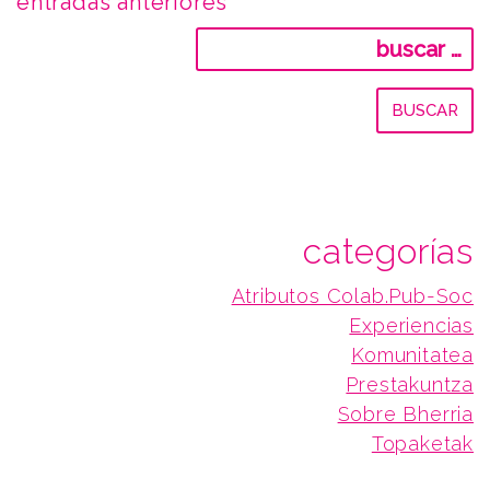
navegación
entradas anteriores
Buscar:
de
entradas
categorías
Atributos Colab.Pub-Soc
Experiencias
Komunitatea
Prestakuntza
Sobre Bherria
Topaketak