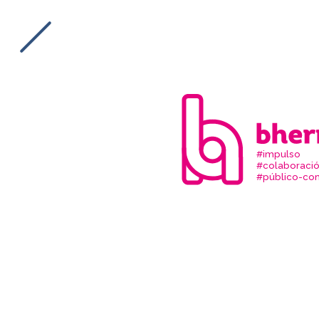
#impulso
#colaboraci
#público-com