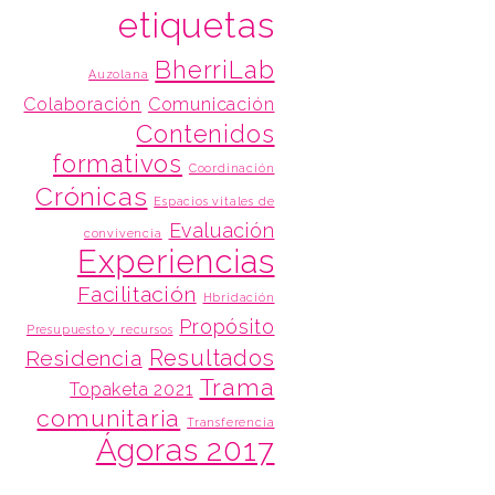
etiquetas
BherriLab
Auzolana
Colaboración
Comunicación
Contenidos
formativos
Coordinación
Crónicas
Espacios vitales de
Evaluación
convivencia
Experiencias
Facilitación
Hbridación
Propósito
Presupuesto y recursos
Resultados
Residencia
Trama
Topaketa 2021
comunitaria
Transferencia
Ágoras 2017