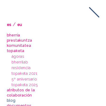
/
es
eu
bherria
prestakuntza
komunitatea
topaketa
ágoras
bherrilab
residencia
topaketa 2021
5º aniversario
topaketa 2025
atributos de la
colaboración
blog
documentos