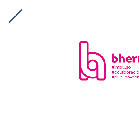
#impulso
#colaboraci
#público-com