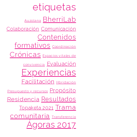
etiquetas
BherriLab
Auzolana
Colaboración
Comunicación
Contenidos
formativos
Coordinación
Crónicas
Espacios vitales de
Evaluación
convivencia
Experiencias
Facilitación
Hbridación
Propósito
Presupuesto y recursos
Resultados
Residencia
Trama
Topaketa 2021
comunitaria
Transferencia
Ágoras 2017