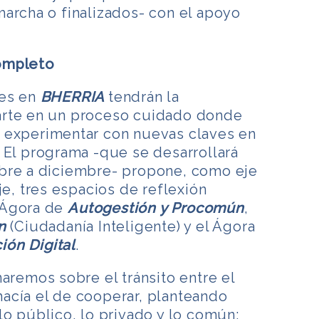
archa o finalizados- con el apoyo
ompleto
tes en
BHERRIA
tendrán la
arte en un proceso cuidado donde
 experimentar con nuevas claves en
 El programa -que se desarrollará
bre a diciembre- propone, como eje
je, tres espacios de reflexión
 Ágora de
Autogestión y Procomún
,
n
(Ciudadanía Inteligente) y el Ágora
ón Digital
.
naremos sobre el tránsito entre el
acía el de cooperar, planteando
lo público, lo privado y lo común;