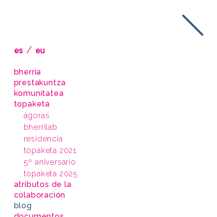
/
es
eu
bherria
prestakuntza
komunitatea
topaketa
ágoras
bherrilab
residencia
topaketa 2021
5º aniversario
topaketa 2025
atributos de la
colaboración
blog
documentos