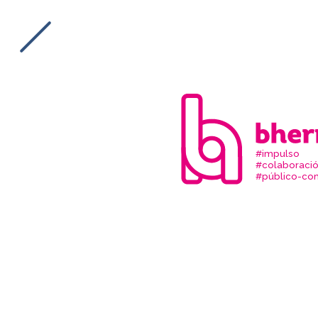
#impulso
#colaboraci
#público-com