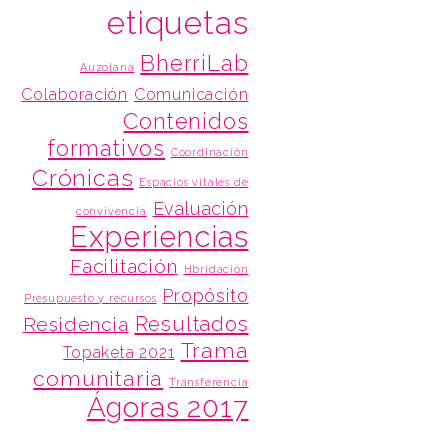
etiquetas
BherriLab
Auzolana
Colaboración
Comunicación
Contenidos
formativos
Coordinación
Crónicas
Espacios vitales de
Evaluación
convivencia
Experiencias
Facilitación
Hbridación
Propósito
Presupuesto y recursos
Resultados
Residencia
Trama
Topaketa 2021
comunitaria
Transferencia
Ágoras 2017