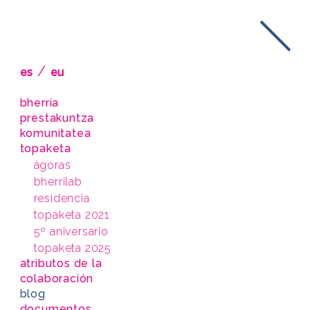
/
es
eu
bherria
prestakuntza
komunitatea
topaketa
ágoras
bherrilab
residencia
topaketa 2021
5º aniversario
topaketa 2025
atributos de la
colaboración
blog
documentos