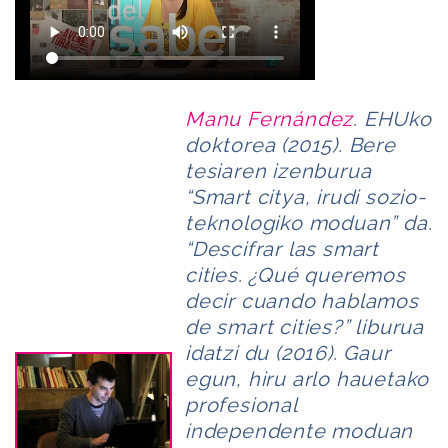
Manu Fernández
. EHUko
doktorea (2015). Bere
tesiaren izenburua
“Smart citya, irudi sozio-
teknologiko moduan” da.
“Descifrar las smart
cities. ¿Qué queremos
decir cuando hablamos
de smart cities?” liburua
idatzi du (2016). Gaur
egun, hiru arlo hauetako
profesional
independente moduan