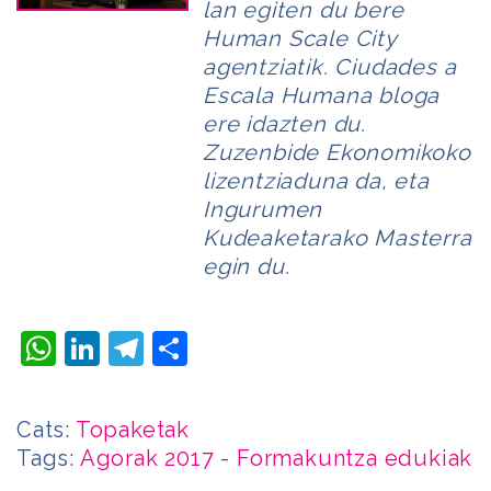
lan egiten du bere
Human Scale City
agentziatik. Ciudades a
Escala Humana bloga
ere idazten du.
Zuzenbide Ekonomikoko
lizentziaduna da, eta
Ingurumen
Kudeaketarako Masterra
egin du.
WhatsApp
LinkedIn
Telegram
Share
Cats:
Topaketak
Tags:
Agorak 2017
-
Formakuntza edukiak