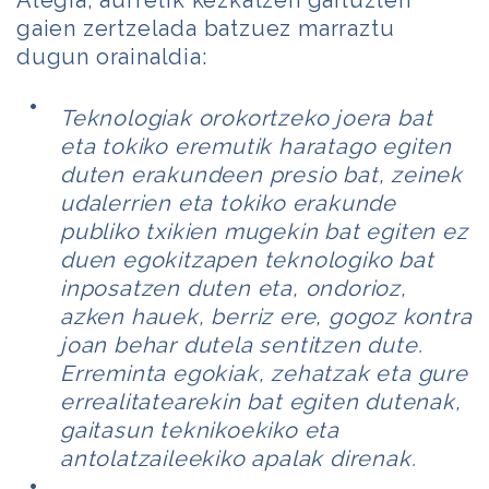
Alegia; aurretik kezkatzen gaituzten
gaien zertzelada batzuez marraztu
dugun orainaldia:
Teknologiak orokortzeko joera bat
eta tokiko eremutik haratago egiten
duten erakundeen presio bat, zeinek
udalerrien eta tokiko erakunde
publiko txikien mugekin bat egiten ez
duen egokitzapen teknologiko bat
inposatzen duten eta, ondorioz,
azken hauek, berriz ere, gogoz kontra
joan behar dutela sentitzen dute.
Erreminta egokiak, zehatzak eta gure
errealitatearekin bat egiten dutenak,
gaitasun teknikoekiko eta
antolatzaileekiko apalak direnak.