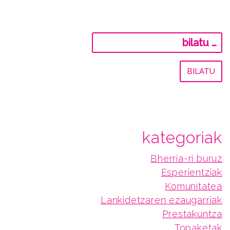
Bilatu:
kategoriak
Bherria-ri buruz
Esperientziak
Komunitatea
Lankidetzaren ezaugarriak
Prestakuntza
Topaketak