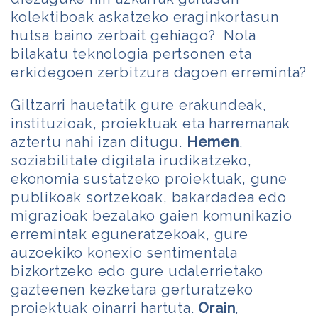
kolektiboak askatzeko eraginkortasun
hutsa baino zerbait gehiago? Nola
bilakatu teknologia pertsonen eta
erkidegoen zerbitzura dagoen erreminta?
Giltzarri hauetatik gure erakundeak,
instituzioak, proiektuak eta harremanak
aztertu nahi izan ditugu.
Hemen
,
soziabilitate digitala irudikatzeko,
ekonomia sustatzeko proiektuak, gune
publikoak sortzekoak, bakardadea edo
migrazioak bezalako gaien komunikazio
erremintak eguneratzekoak, gure
auzoekiko konexio sentimentala
bizkortzeko edo gure udalerrietako
gazteenen kezketara gerturatzeko
proiektuak oinarri hartuta.
Orain
,