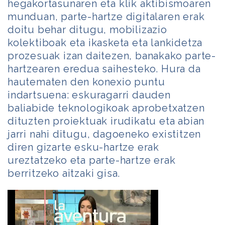
hegakortasunaren eta klik aktibismoaren
munduan, parte-hartze digitalaren erak
doitu behar ditugu, mobilizazio
kolektiboak eta ikasketa eta lankidetza
prozesuak izan daitezen, banakako parte-
hartzearen eredua saihesteko. Hura da
hautematen den konexio puntu
indartsuena: eskuragarri dauden
baliabide teknologikoak aprobetxatzen
dituzten proiektuak irudikatu eta abian
jarri nahi ditugu, dagoeneko existitzen
diren gizarte esku-hartze erak
ureztatzeko eta parte-hartze erak
berritzeko aitzaki gisa.