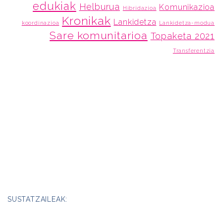
edukiak
Helburua
Komunikazioa
Hibridazioa
Kronikak
Lankidetza
koordinazioa
Lankidetza-modua
Sare komunitarioa
Topaketa 2021
Transferentzia
SUSTATZAILEAK: