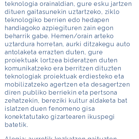
teknologia orainaldian, gure esku jartzen
dituen gaitasunekin uztartzeko, ziklo
teknologiko berrien edo hedapen
handiagoko azpiegituren zain egon
beharrik gabe. Hemen/orain arteko
uztardura horretan, aurki ditzakegu auto
antolaketa errazten duten, gure
proiektuak lortzea bideratzen duten
komunikatzeko era berritzen dituzten
teknologiak proiektuak erdiesteko eta
mobilizatzeko agertzen eta desagertzen
diren publiko berriekin eta pertsona
zehatzekin, bereziki kultur aldaketa bat
islatzen duen fenomeno gisa
konektatutako gizartearen ikuspegi
batetik.