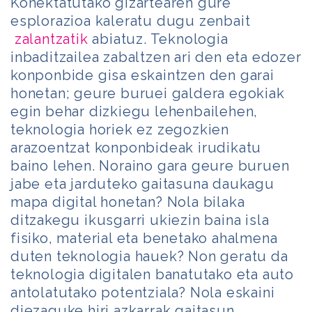
Konektatutako gizartearen gure
esplorazioa kaleratu dugu zenbait
zalantzatik
abiatuz. Teknologia
inbaditzailea zabaltzen ari den eta edozer
konponbide gisa eskaintzen den garai
honetan; geure buruei galdera egokiak
egin behar dizkiegu lehenbailehen,
teknologia horiek ez zegozkien
arazoentzat konponbideak irudikatu
baino lehen. Noraino gara geure buruen
jabe eta jarduteko gaitasuna daukagu
mapa digital honetan? Nola bilaka
ditzakegu ikusgarri ukiezin baina isla
fisiko, material eta benetako ahalmena
duten teknologia hauek? Non geratu da
teknologia digitalen banatutako eta auto
antolatutako potentziala? Nola eskaini
diezaguke hiri azkarrak gaitasun