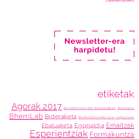
etiketak
Agorak 2017
Aurrekontua eta baliabideak
Auzolana
BherriLab
Bideraketa
Bizikidetzarako bizi-espazioak
Emaitzak
Egonaldia
Ebaluaketa
Esperientziak
Formakuntza