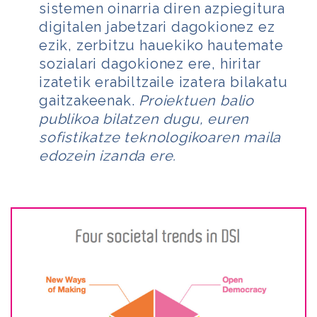
sistemen oinarria diren azpiegitura
digitalen jabetzari dagokionez ez
ezik, zerbitzu hauekiko hautemate
sozialari dagokionez ere, hiritar
izatetik erabiltzaile izatera bilakatu
gaitzakeenak.
Proiektuen balio
publikoa bilatzen dugu, euren
sofistikatze teknologikoaren maila
edozein izanda ere.