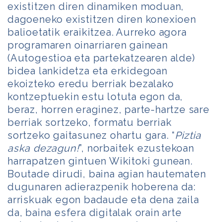
existitzen diren dinamiken moduan,
dagoeneko existitzen diren konexioen
balioetatik eraikitzea. Aurreko agora
programaren oinarriaren gainean
(Autogestioa eta partekatzearen alde)
bidea lankidetza eta erkidegoan
ekoizteko eredu berriak bezalako
kontzeptuekin estu lotuta egon da,
beraz, horren eraginez, parte-hartze sare
berriak sortzeko, formatu berriak
sortzeko gaitasunez ohartu gara. “
Piztia
aska dezagun!
”, norbaitek ezustekoan
harrapatzen gintuen Wikitoki gunean.
Boutade dirudi, baina agian hautematen
dugunaren adierazpenik hoberena da:
arriskuak egon badaude eta dena zaila
da, baina esfera digitalak orain arte