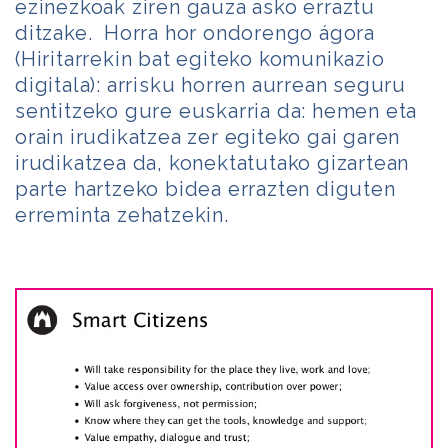
ezinezkoak ziren gauza asko erraztu
ditzake. Horra hor ondorengo ágora
(Hiritarrekin bat egiteko komunikazio
digitala): arrisku horren aurrean seguru
sentitzeko gure euskarria da: hemen eta
orain irudikatzea zer egiteko gai garen
irudikatzea da, konektatutako gizartean
parte hartzeko bidea errazten diguten
erreminta zehatzekin.