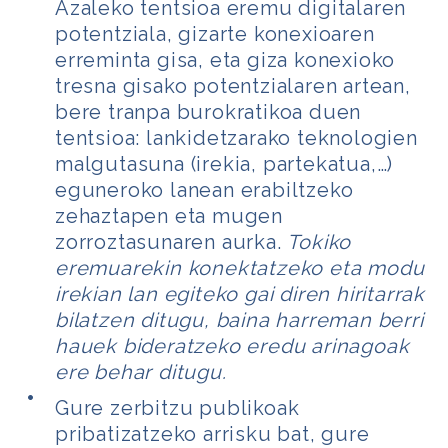
Azaleko tentsioa eremu digitalaren
potentziala, gizarte konexioaren
erreminta gisa, eta giza konexioko
tresna gisako potentzialaren artean,
bere tranpa burokratikoa duen
tentsioa: lankidetzarako teknologien
malgutasuna (irekia, partekatua,…)
eguneroko lanean erabiltzeko
zehaztapen eta mugen
zorroztasunaren aurka.
Tokiko
eremuarekin konektatzeko eta modu
irekian lan egiteko gai diren hiritarrak
bilatzen ditugu, baina harreman berri
hauek bideratzeko eredu arinagoak
ere behar ditugu.
Gure zerbitzu publikoak
pribatizatzeko arrisku bat, gure