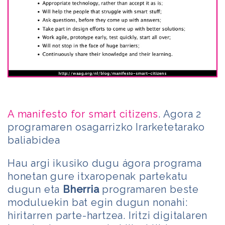
A manifesto for smart citizens
. Agora 2
programaren osagarrizko Irarketetarako
baliabidea
Hau argi ikusiko dugu ágora programa
honetan gure itxaropenak partekatu
dugun eta
Bherria
programaren beste
moduluekin bat egin dugun nonahi:
hiritarren parte-hartzea. Iritzi digitalaren