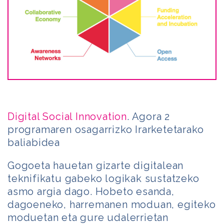
Digital Social Innovation
. Agora 2
programaren osagarrizko Irarketetarako
baliabidea
Gogoeta hauetan gizarte digitalean
teknifikatu gabeko logikak sustatzeko
asmo argia dago. Hobeto esanda,
dagoeneko, harremanen moduan, egiteko
moduetan eta gure udalerrietan