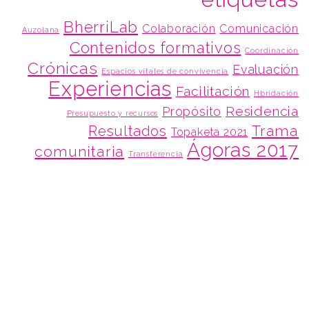
BherriLab
Colaboración
Comunicación
Auzolana
Contenidos formativos
Coordinación
Crónicas
Evaluación
Espacios vitales de convivencia
Experiencias
Facilitación
Hbridación
Residencia
Propósito
Presupuesto y recursos
Trama
Resultados
Topaketa 2021
Ágoras 2017
comunitaria
Transferencia