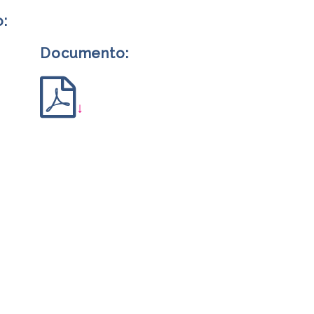
o:
Documento:
↓
m
rtir