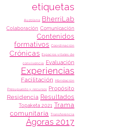
etiquetas
BherriLab
Auzolana
Colaboración
Comunicación
Contenidos
formativos
Coordinación
Crónicas
Espacios vitales de
Evaluación
convivencia
Experiencias
Facilitación
Hbridación
Propósito
Presupuesto y recursos
Resultados
Residencia
Trama
Topaketa 2021
comunitaria
Transferencia
Ágoras 2017