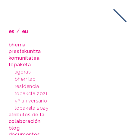
/
es
eu
bherria
prestakuntza
komunitatea
topaketa
ágoras
bherrilab
residencia
topaketa 2021
5º aniversario
topaketa 2025
atributos de la
colaboración
blog
documentos