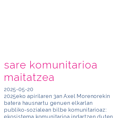
sare komunitarioa
maitatzea
2025-05-20
2025eko apirilaren 3an Axel Morenorekin
batera hausnartu genuen elkarlan
publiko-sozialean bilbe komunitarioaz:
ekosistema komunitarioa indartzen duten