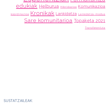
edukiak
Helburua
Komunikazioa
Hibridazioa
Kronikak
Lankidetza
koordinazioa
Lankidetza-modua
Sare komunitarioa
Topaketa 2021
Transferentzia
SUSTATZAILEAK: