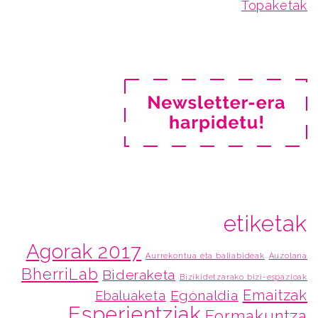
Topaketak
etiketak
Agorak 2017
Aurrekontua eta baliabideak
Auzolana
BherriLab
Bideraketa
Bizikidetzarako bizi-espazioak
Emaitzak
Egonaldia
Ebaluaketa
Esperientziak
Formakuntza