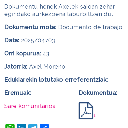
Dokumentu honek Axelek saioan zehar
egindako aurkezpena laburbiltzen du.
Dokumentu mota:
Documento de trabajo
Data:
2025/04703
Orri kopurua:
43
Jatorria:
Axel Moreno
Edukiarekin lotutako erreferentziak:
Eremuak:
Dokumentua:
Sare komunitarioa
↓