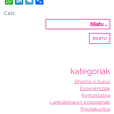
WhatsApp
LinkedIn
Telegram
Share
Cats:
Bilatu:
kategoriak
Bherria-ri buruz
Esperientziak
Komunitatea
Lankidetzaren ezaugarriak
Prestakuntza