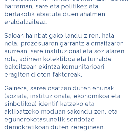
harreman, sare eta politikez eta
bertakotik abiatuta duen ahalmen
eraldatzaileaz.
Saioan hainbat gako landu ziren, hala
nola, prozesuaren garrantzia emaitzaren
aurrean, sare instituzional eta sozialaren
rola, adimen kolektiboa eta lurralde
bakoitzean ekintza komunitarioari
eragiten dioten faktoreak.
Gainera, sarea osatzen duten ehunak
(soziala, instituzionala, ekonomikoa eta
sinbolikoa) identifikatzeko eta
aktibatzeko moduan sakondu zen, eta
egunerokotasunetik sendotze
demokratikoan duten zereginean.