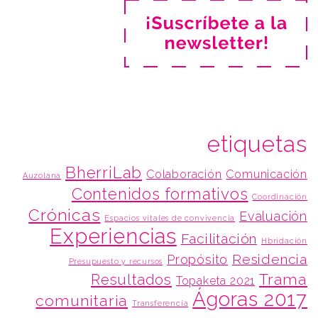
etiquetas
BherriLab
Colaboración
Comunicación
Auzolana
Contenidos formativos
Coordinación
Crónicas
Evaluación
Espacios vitales de convivencia
Experiencias
Facilitación
Hbridación
Residencia
Propósito
Presupuesto y recursos
Trama
Resultados
Topaketa 2021
Ágoras 2017
comunitaria
Transferencia