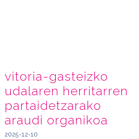
vitoria-gasteizko
udalaren herritarren
partaidetzarako
araudi organikoa
2025-12-10