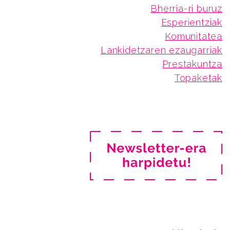
Bherria-ri buruz
Esperientziak
Komunitatea
Lankidetzaren ezaugarriak
Prestakuntza
Topaketak