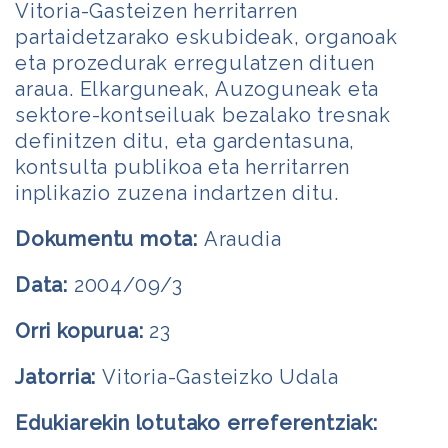
Vitoria-Gasteizen herritarren
partaidetzarako eskubideak, organoak
eta prozedurak erregulatzen dituen
araua. Elkarguneak, Auzoguneak eta
sektore-kontseiluak bezalako tresnak
definitzen ditu, eta gardentasuna,
kontsulta publikoa eta herritarren
inplikazio zuzena indartzen ditu.
Dokumentu mota:
Araudia
Data:
2004/09/3
Orri kopurua:
23
Jatorria:
Vitoria-Gasteizko Udala
Edukiarekin lotutako erreferentziak: