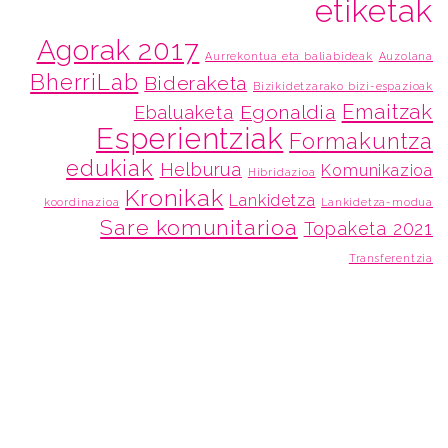
etiketak
Agorak 2017
Aurrekontua eta baliabideak
Auzolana
BherriLab
Bideraketa
Bizikidetzarako bizi-espazioak
Emaitzak
Egonaldia
Ebaluaketa
Esperientziak
Formakuntza
edukiak
Helburua
Komunikazioa
Hibridazioa
Kronikak
Lankidetza
koordinazioa
Lankidetza-modua
Sare komunitarioa
Topaketa 2021
Transferentzia