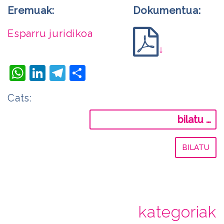
Eremuak:
Dokumentua:
Esparru juridikoa
↓
WhatsApp
LinkedIn
Telegram
Share
Cats:
Bilatu:
kategoriak